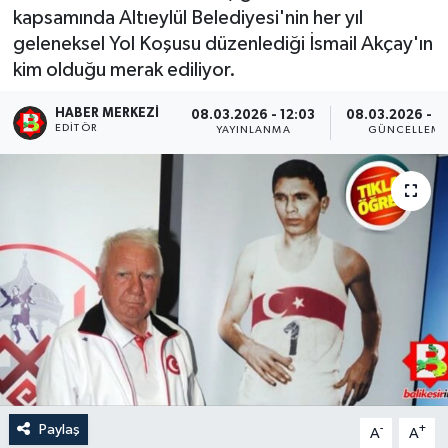
kapsamında Altıeylül Belediyesi'nin her yıl
geleneksel Yol Koşusu düzenlediği İsmail Akçay'ın
kim olduğu merak ediliyor.
HABER MERKEZI
08.03.2026 - 12:03
08.03.2026 - 1
EDITÖR
YAYINLANMA
GÜNCELLEM
Paylaş
-
+
A
A