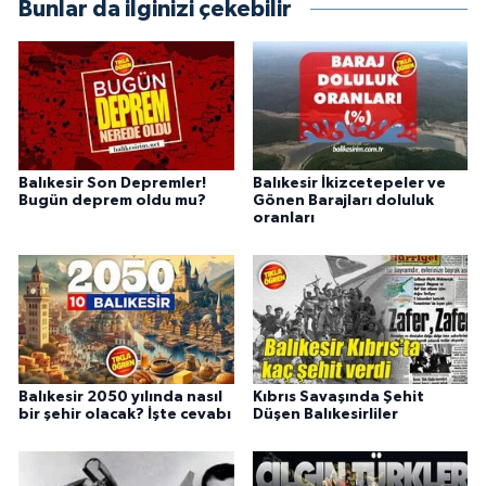
Bunlar da ilginizi çekebilir
Balıkesir Son Depremler!
Balıkesir İkizcetepeler ve
Bugün deprem oldu mu?
Gönen Barajları doluluk
oranları
Balıkesir 2050 yılında nasıl
Kıbrıs Savaşında Şehit
bir şehir olacak? İşte cevabı
Düşen Balıkesirliler