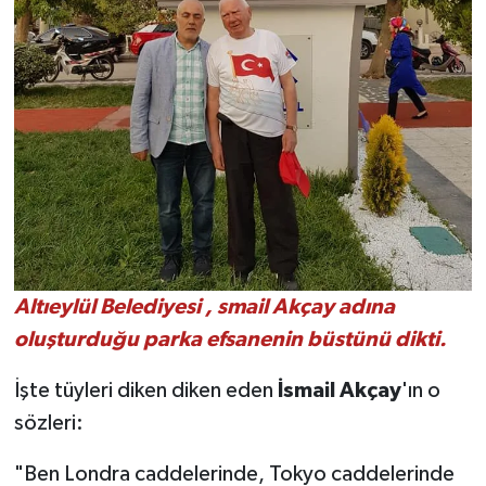
Altıeylül Belediyesi , smail Akçay adına
oluşturduğu parka efsanenin büstünü dikti.
İşte tüyleri diken diken eden
İsmail Akçay
'ın o
sözleri:
"Ben Londra caddelerinde, Tokyo caddelerinde