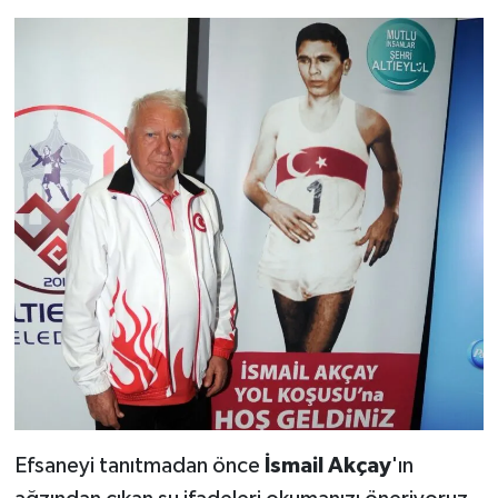
Efsaneyi tanıtmadan önce
İsmail Akçay
'ın