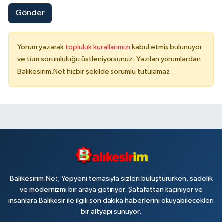
Gönder
Yorum yazarak
topluluk kurallarımızı
kabul etmiş bulunuyor
ve tüm sorumluluğu üstleniyorsunuz. Yazılan yorumlardan
Balikesirim.Net hiçbir şekilde sorumlu tutulamaz.
Balikesirim.Net; Yepyeni temasıyla sizleri buluştururken, sadelik
ve modernizmi bir araya getiriyor. Şatafattan kaçınıyor ve
insanlara Balıkesir ile ilgili son dakika haberlerini okuyabilecekleri
bir altyapı sunuyor.