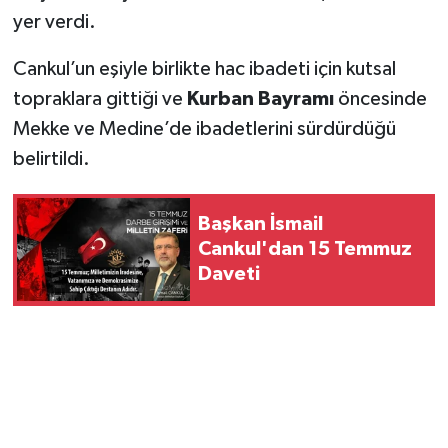
yer verdi.
Cankul’un eşiyle birlikte hac ibadeti için kutsal
topraklara gittiği ve
Kurban Bayramı
öncesinde
Mekke ve Medine’de ibadetlerini sürdürdüğü
belirtildi.
Başkan İsmail
Cankul'dan 15 Temmuz
Daveti