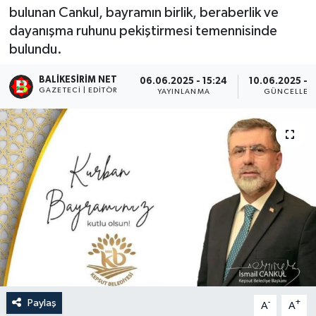
bulunan Cankul, bayramın birlik, beraberlik ve
dayanışma ruhunu pekiştirmesi temennisinde
bulundu.
BALIKESIRIM NET
06.06.2025 - 15:24
10.06.2025 - 2
GAZETECI | EDITÖR
YAYINLANMA
GÜNCELLEM
Paylaş
-
+
A
A