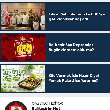
Fikret Şahin ile birlikte CHP'ye
geri dönüşler başladı
Balıkesir Son Depremler!
Bugün deprem oldu mu?
Kilo Vermek İçin Hazır Diyet
Yemek Paketi İşe Yarar mı?
GAZETECI | EDITÖR
Balikesirim Net