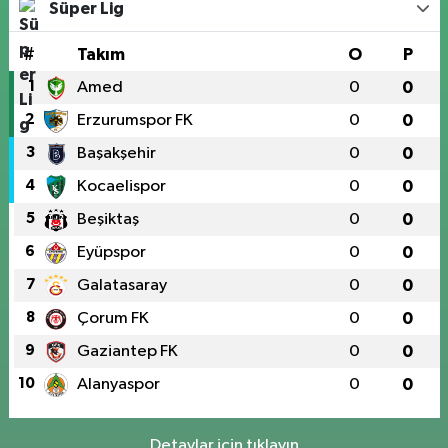
Süper Lig
#
Takım
O
P
1
Amed
0
0
2
Erzurumspor FK
0
0
3
Başakşehir
0
0
4
Kocaelispor
0
0
5
Beşiktaş
0
0
6
Eyüpspor
0
0
7
Galatasaray
0
0
8
Çorum FK
0
0
9
Gaziantep FK
0
0
10
Alanyaspor
0
0
Detaylar için tıklayın