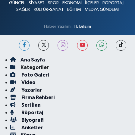
GÜNCEL
SİYASET
SPOR
EKONOMİ
İLÇELER
RÖPORTAJ
SAĞLIK
KÜLTÜR-SANAT
EĞİTİM
MEDYA GÜNDEMİ
Haber Yazılımı:
TE Bilişim
Ana Sayfa
Kategoriler
Foto Galeri
Video
Yazarlar
Firma Rehberi
Seri İlan
Röportaj
Biyografi
Anketler