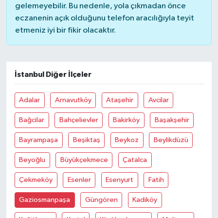
gelemeyebilir. Bu nedenle, yola çıkmadan önce
eczanenin açık olduğunu telefon aracılığıyla teyit
etmeniz iyi bir fikir olacaktır.
İstanbul Diğer İlçeler
Adalar
Arnavutköy
Ataşehir
Avcilar
Bağcilar
Bahçelievler
Bakirköy
Başakşehir
Bayrampaşa
Beşiktaş
Beykoz
Beylikdüzü
Beyoğlu
Büyükçekmece
Çatalca
Çekmeköy
Esenler
Esenyurt
Fatih
Gaziosmanpaşa
Güngören
Kadiköy