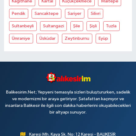
Kağithane
Kartal
Küçükçekmece
Maltepe
Pendik
Sancaktepe
Sariyer
Silivri
Sultanbeyli
Sultangazi
Şile
Şişli
Tuzla
Ümraniye
Üsküdar
Zeytinburnu
Eyüp
Balikesirim.Net; Yepyeni temasıyla sizleri buluştururken, sadelik
ve modernizmi bir araya getiriyor. Şatafattan kaçınıyor ve
insanlara Balıkesir ile ilgili son dakika haberlerini okuyabilecekleri
bir altyapı sunuyor.
Karesi Mh. Kaya Sk. No: 12 Karesi - BALIKESİR