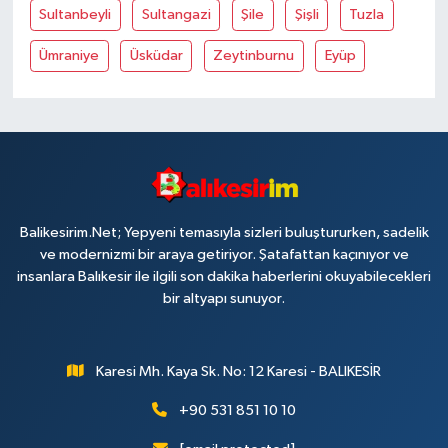
Sultanbeyli
Sultangazi
Şile
Şişli
Tuzla
Ümraniye
Üsküdar
Zeytinburnu
Eyüp
Balikesirim.Net; Yepyeni temasıyla sizleri buluştururken, sadelik
ve modernizmi bir araya getiriyor. Şatafattan kaçınıyor ve
insanlara Balıkesir ile ilgili son dakika haberlerini okuyabilecekleri
bir altyapı sunuyor.
Karesi Mh. Kaya Sk. No: 12 Karesi - BALIKESİR
+90 531 851 10 10