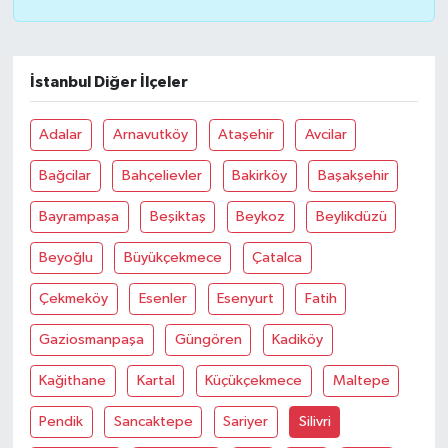
İstanbul Diğer İlçeler
Adalar
Arnavutköy
Ataşehir
Avcilar
Bağcilar
Bahçelievler
Bakirköy
Başakşehir
Bayrampaşa
Beşiktaş
Beykoz
Beylikdüzü
Beyoğlu
Büyükçekmece
Çatalca
Çekmeköy
Esenler
Esenyurt
Fatih
Gaziosmanpaşa
Güngören
Kadiköy
Kağithane
Kartal
Küçükçekmece
Maltepe
Pendik
Sancaktepe
Sariyer
Silivri