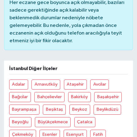
Her eczane gece boyunca açık olmayabilir, bazıları
sadece gerektiğinde açık kalabilir veya
beklenmedik durumlar nedeniyle nöbete
gelemeyebilir. Bu nedenle, yola çıkmadan önce
eczanenin açık olduğunu telefon aracılığıyla teyit
etmeniz iyi bir fikir olacaktır.
İstanbul Diğer İlçeler
Adalar
Arnavutköy
Ataşehir
Avcilar
Bağcilar
Bahçelievler
Bakirköy
Başakşehir
Bayrampaşa
Beşiktaş
Beykoz
Beylikdüzü
Beyoğlu
Büyükçekmece
Çatalca
Çekmeköy
Esenler
Esenyurt
Fatih