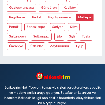
Gaziosmanpaşa
Güngören
Kadiköy
Kağithane
Kartal
Küçükçekmece
Maltepe
Pendik
Sancaktepe
Sariyer
Silivri
Sultanbeyli
Sultangazi
Şile
Şişli
Tuzla
Ümraniye
Üsküdar
Zeytinburnu
Eyüp
Balikesirim.Net; Yepyeni temasıyla sizleri buluştururken, sadelik
ve modernizmi bir araya getiriyor. Şatafattan kaçınıyor ve
insanlara Balıkesir ile ilgili son dakika haberlerini okuyabilecekleri
bir altyapı sunuyor.