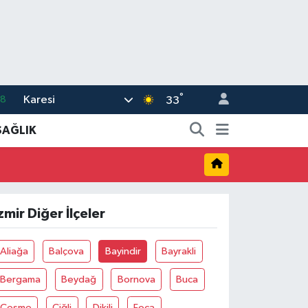
°
Karesi
18
33
32
SAĞLIK
38
03
14
zmir Diğer İlçeler
18
Aliağa
Balçova
Bayindir
Bayrakli
Bergama
Beydağ
Bornova
Buca
Çeşme
Çiğli
Dikili
Foça