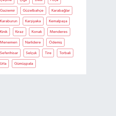
Gaziemir
Güzelbahçe
Karabağlar
Karaburun
Karşiyaka
Kemalpaşa
Kinik
Kiraz
Konak
Menderes
Menemen
Narlidere
Ödemiş
Seferihisar
Selçuk
Tire
Torbali
Urla
Gümüşpala