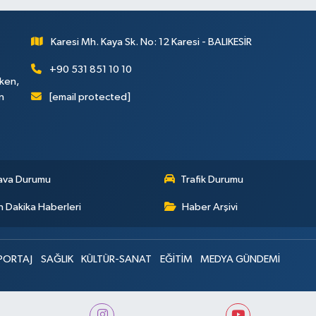
Karesi Mh. Kaya Sk. No: 12 Karesi - BALIKESİR
+90 531 851 10 10
rken,
[email protected]
n
ava Durumu
Trafik Durumu
 Dakika Haberleri
Haber Arşivi
PORTAJ
SAĞLIK
KÜLTÜR-SANAT
EĞİTİM
MEDYA GÜNDEMİ