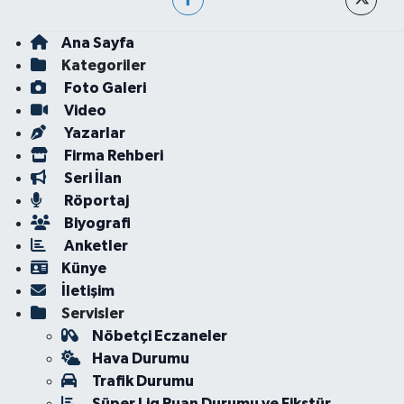
Ana Sayfa
Kategoriler
Foto Galeri
Video
Yazarlar
Firma Rehberi
Seri İlan
Röportaj
Biyografi
Anketler
Künye
İletişim
Servisler
Nöbetçi Eczaneler
Hava Durumu
Trafik Durumu
Süper Lig Puan Durumu ve Fikstür