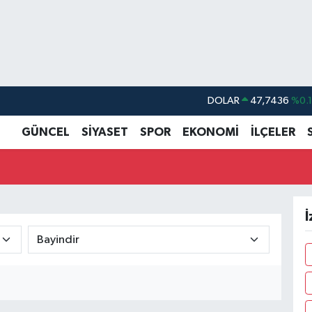
DOLAR
47,7436
%0.
EURO
55,2510
%0.
GÜNCEL
SİYASET
SPOR
EKONOMİ
İLÇELER
STERLİN
64,4811
%0.
GRAM ALTIN
6660.55
%0.
BİST100
13.779
%-
İ
BITCOIN
64.944,08
%-0.