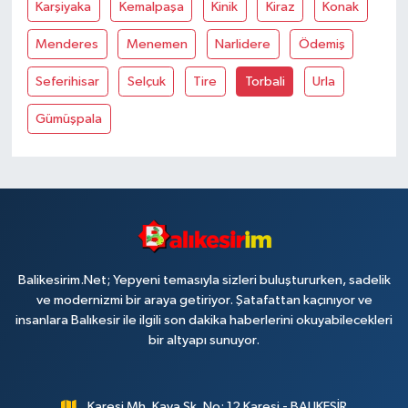
Karşiyaka
Kemalpaşa
Kinik
Kiraz
Konak
Menderes
Menemen
Narlidere
Ödemiş
Seferihisar
Selçuk
Tire
Torbali
Urla
Gümüşpala
Balikesirim.Net; Yepyeni temasıyla sizleri buluştururken, sadelik
ve modernizmi bir araya getiriyor. Şatafattan kaçınıyor ve
insanlara Balıkesir ile ilgili son dakika haberlerini okuyabilecekleri
bir altyapı sunuyor.
Karesi Mh. Kaya Sk. No: 12 Karesi - BALIKESİR