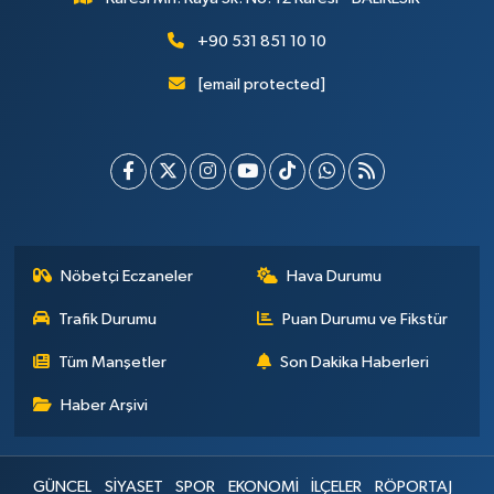
+90 531 851 10 10
[email protected]
Nöbetçi Eczaneler
Hava Durumu
Trafik Durumu
Puan Durumu ve Fikstür
Tüm Manşetler
Son Dakika Haberleri
Haber Arşivi
GÜNCEL
SİYASET
SPOR
EKONOMİ
İLÇELER
RÖPORTAJ