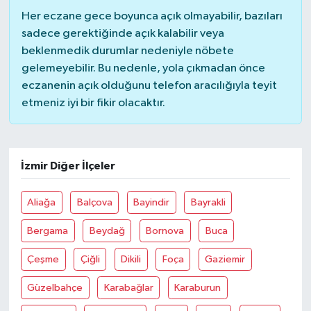
Her eczane gece boyunca açık olmayabilir, bazıları
sadece gerektiğinde açık kalabilir veya
beklenmedik durumlar nedeniyle nöbete
gelemeyebilir. Bu nedenle, yola çıkmadan önce
eczanenin açık olduğunu telefon aracılığıyla teyit
etmeniz iyi bir fikir olacaktır.
İzmir Diğer İlçeler
Aliağa
Balçova
Bayindir
Bayrakli
Bergama
Beydağ
Bornova
Buca
Çeşme
Çiğli
Dikili
Foça
Gaziemir
Güzelbahçe
Karabağlar
Karaburun