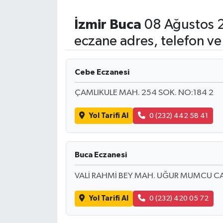
İzmir
Buca
08 Ağustos 
eczane adres, telefon ve
Cebe Eczanesi
ÇAMLIKULE MAH. 254 SOK. NO:184 2
Yol Tarifi Al
0 (232) 442 58 41
Buca Eczanesi
VALİ RAHMİ BEY MAH. UĞUR MUMCU CA
Yol Tarifi Al
0 (232) 420 05 72