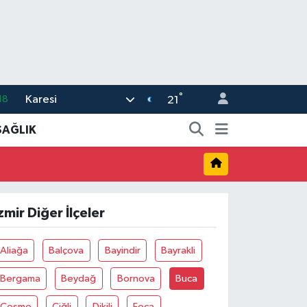
°
Karesi
18
21
32
SAĞLIK
38
59
14
zmir Diğer İlçeler
87
Aliağa
Balçova
Bayindir
Bayrakli
Bergama
Beydağ
Bornova
Buca
Çeşme
Çiğli
Dikili
Foça