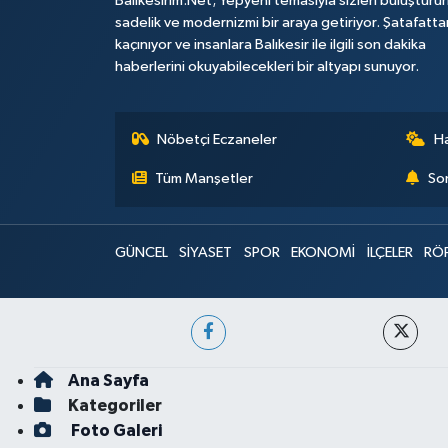
Balikesirim.Net; Yepyeni temasıyla sizleri buluşturu
sadelik ve modernizmi bir araya getiriyor. Şatafatta
kaçınıyor ve insanlara Balıkesir ile ilgili son dakika
haberlerini okuyabilecekleri bir altyapı sunuyor.
Nöbetçi Eczaneler
H
Tüm Manşetler
Son
GÜNCEL
SİYASET
SPOR
EKONOMİ
İLÇELER
RÖ
Ana Sayfa
Kategoriler
Foto Galeri