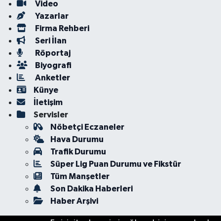
Video
Yazarlar
Firma Rehberi
Seri İlan
Röportaj
Biyografi
Anketler
Künye
İletişim
Servisler
Nöbetçi Eczaneler
Hava Durumu
Trafik Durumu
Süper Lig Puan Durumu ve Fikstür
Tüm Manşetler
Son Dakika Haberleri
Haber Arşivi