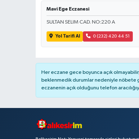
Mavi Ege Eczanesi
SULTAN SELIM CAD. NO:220 A
Yol Tarifi Al
0 (232) 420 44 51
Her eczane gece boyunca açık olmayabilir, 
beklenmedik durumlar nedeniyle nöbete g
eczanenin açık olduğunu telefon aracılığıyla 