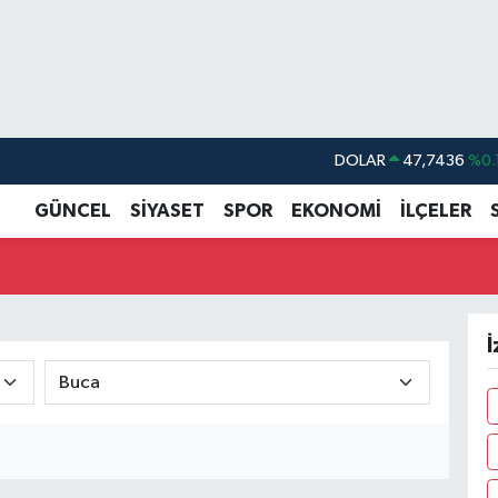
DOLAR
47,7436
%0.
EURO
55,2510
%0.
GÜNCEL
SİYASET
SPOR
EKONOMİ
İLÇELER
STERLİN
64,4811
%0.
GRAM ALTIN
6648.99
%2.
BİST100
13.779
%-
İ
BITCOIN
64.960,21
%0.