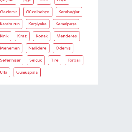
Gaziemir
Güzelbahçe
Karabağlar
Karaburun
Karşiyaka
Kemalpaşa
Kinik
Kiraz
Konak
Menderes
Menemen
Narlidere
Ödemiş
Seferihisar
Selçuk
Tire
Torbali
Urla
Gümüşpala