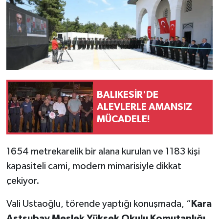
BALIKESİR'DE
ALEVLERLE AMANSIZ
MÜCADELE!
1654 metrekarelik bir alana kurulan ve 1183 kişi
kapasiteli cami, modern mimarisiyle dikkat
çekiyor.
Vali Ustaoğlu, törende yaptığı konuşmada, “
Kara
Astsubay Meslek Yüksek Okulu Komutanlığı