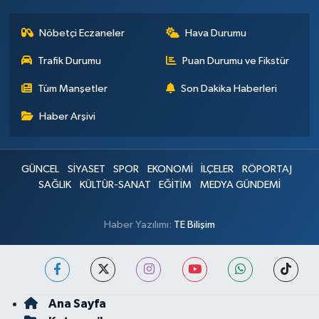
Nöbetçi Eczaneler
Hava Durumu
Trafik Durumu
Puan Durumu ve Fikstür
Tüm Manşetler
Son Dakika Haberleri
Haber Arşivi
GÜNCEL
SİYASET
SPOR
EKONOMİ
İLÇELER
RÖPORTAJ
SAĞLIK
KÜLTÜR-SANAT
EĞİTİM
MEDYA GÜNDEMİ
Haber Yazılımı:
TE Bilişim
Ana Sayfa