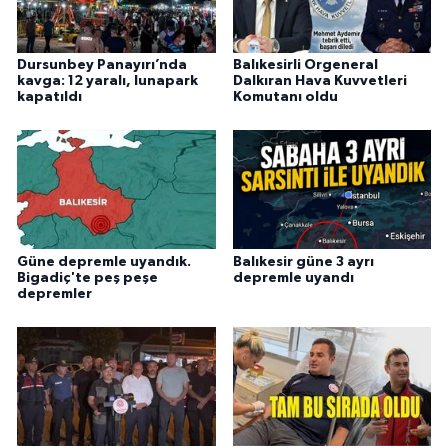
Dursunbey Panayırı’nda
Balıkesirli Orgeneral
kavga: 12 yaralı, lunapark
Dalkıran Hava Kuvvetleri
kapatıldı
Komutanı oldu
Güne depremle uyandık.
Balıkesir güne 3 ayrı
Bigadiç'te peş peşe
depremle uyandı
depremler