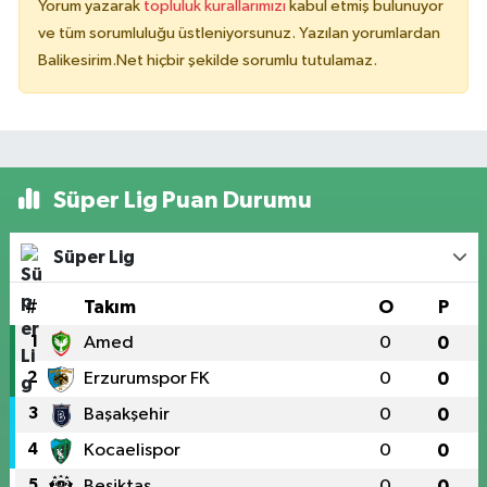
Yorum yazarak
topluluk kurallarımızı
kabul etmiş bulunuyor
ve tüm sorumluluğu üstleniyorsunuz. Yazılan yorumlardan
Balikesirim.Net hiçbir şekilde sorumlu tutulamaz.
Süper Lig Puan Durumu
Süper Lig
#
Takım
O
P
1
Amed
0
0
2
Erzurumspor FK
0
0
3
Başakşehir
0
0
4
Kocaelispor
0
0
5
Beşiktaş
0
0