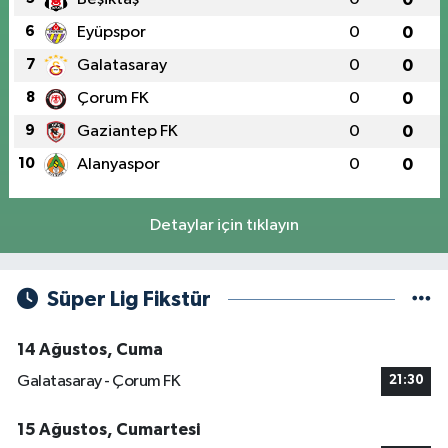
6
Eyüpspor
0
0
7
Galatasaray
0
0
8
Çorum FK
0
0
9
Gaziantep FK
0
0
10
Alanyaspor
0
0
Detaylar için tıklayın
Süper Lig Fikstür
14 Ağustos, Cuma
Galatasaray - Çorum FK
21:30
15 Ağustos, Cumartesi