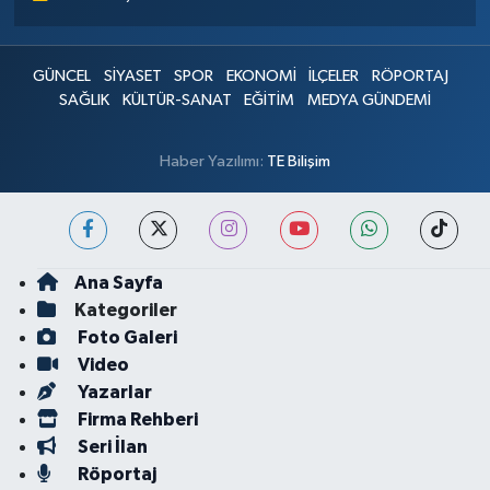
GÜNCEL
SİYASET
SPOR
EKONOMİ
İLÇELER
RÖPORTAJ
SAĞLIK
KÜLTÜR-SANAT
EĞİTİM
MEDYA GÜNDEMİ
Haber Yazılımı:
TE Bilişim
Ana Sayfa
Kategoriler
Foto Galeri
Video
Yazarlar
Firma Rehberi
Seri İlan
Röportaj