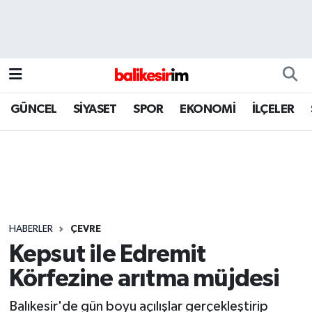
GÜNCEL
SİYASET
SPOR
EKONOMİ
İLÇELER
HABERLER
ÇEVRE
Kepsut ile Edremit
Körfezine arıtma müjdesi
Balıkesir'de gün boyu açılışlar gerçekleştirip