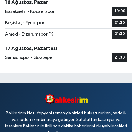
16 Ağustos, Pazar
Başakşehir - Kocaelispor
19:00
Beşiktaş - Eyüpspor
21:30
Amed - Erzurumspor FK
21:30
17 Ağustos, Pazartesi
Samsunspor - Göztepe
21:30
Balikesirim.Net; Yepyeni temasıyla sizleri buluştururken, sadelik
ve modernizmi bir araya getiriyor. Şatafattan kaçınıyor ve
insanlara Balıkesir ile ilgili son dakika haberlerini okuyabilecekleri