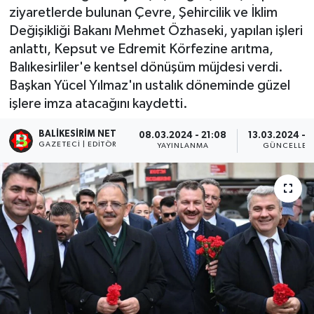
ziyaretlerde bulunan Çevre, Şehircilik ve İklim
Değişikliği Bakanı Mehmet Özhaseki, yapılan işleri
anlattı, Kepsut ve Edremit Körfezine arıtma,
Balıkesirliler'e kentsel dönüşüm müjdesi verdi.
Başkan Yücel Yılmaz'ın ustalık döneminde güzel
işlere imza atacağını kaydetti.
BALIKESIRIM NET
08.03.2024 - 21:08
13.03.2024 - 
GAZETECI | EDITÖR
YAYINLANMA
GÜNCELLEM