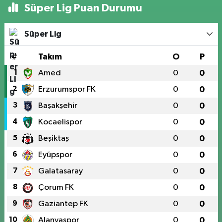
Süper Lig Puan Durumu
Süper Lig
#
Takım
O
P
1
Amed
0
0
2
Erzurumspor FK
0
0
3
Başakşehir
0
0
4
Kocaelispor
0
0
5
Beşiktaş
0
0
6
Eyüpspor
0
0
7
Galatasaray
0
0
8
Çorum FK
0
0
9
Gaziantep FK
0
0
10
Alanyaspor
0
0