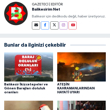
GAZETECI | EDITÖR
Balikesirim Net
Balıkesir için dedikodu değil, haber üretiyoruz.
Bunlar da ilginizi çekebilir
Balıkesir İkizcetepeler ve
ATEŞİN
Gönen Barajları doluluk
KAHRAMANLARINDAN
oranları
HAYATİ UYARI