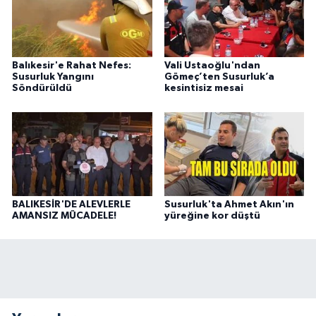
Balıkesir'e Rahat Nefes:
Vali Ustaoğlu'ndan
Susurluk Yangını
Gömeç’ten Susurluk’a
Söndürüldü
kesintisiz mesai
BALIKESİR'DE ALEVLERLE
Susurluk'ta Ahmet Akın'ın
AMANSIZ MÜCADELE!
yüreğine kor düştü