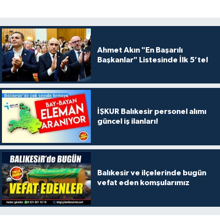
Ahmet Akın "En Başarılı
Başkanlar" Listesinde İlk 5’te!
İŞKUR Balıkesir personel alımı
güncel iş ilanları!
Balıkesir ve ilçelerinde bugün
vefat eden komşularımız