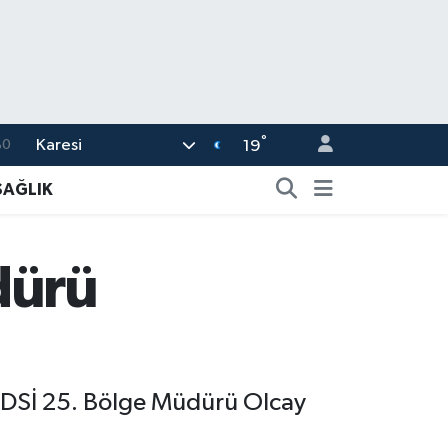
°
Karesi
%0
19
08
SAĞLIK
%0
45
dürü
70
63
iği DSİ 25. Bölge Müdürü Olcay