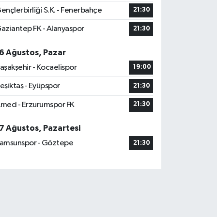
ençlerbirliği S.K. - Fenerbahçe
21:30
aziantep FK - Alanyaspor
21:30
6 Ağustos, Pazar
aşakşehir - Kocaelispor
19:00
eşiktaş - Eyüpspor
21:30
med - Erzurumspor FK
21:30
7 Ağustos, Pazartesi
amsunspor - Göztepe
21:30