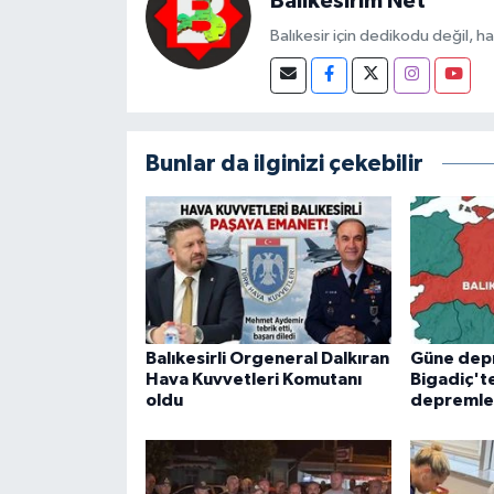
Balikesirim Net
Balıkesir için dedikodu değil, h
Bunlar da ilginizi çekebilir
Balıkesirli Orgeneral Dalkıran
Güne dep
Hava Kuvvetleri Komutanı
Bigadiç't
oldu
depremle