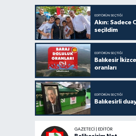
EDITÖRÜN SEÇTIĞI
Akın: Sadece C
seçildim
EDITÖRÜN SEÇTIĞI
Balıkesir İkiz
oranları
EDITÖRÜN SEÇTIĞI
Balıkesirli dua
GAZETECI | EDITÖR