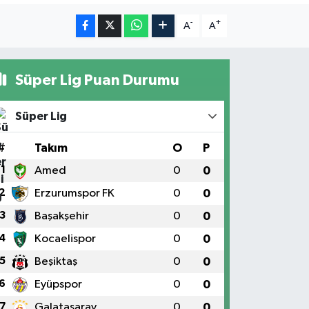
-
+
A
A
Süper Lig Puan Durumu
Süper Lig
#
Takım
O
P
1
Amed
0
0
2
Erzurumspor FK
0
0
3
Başakşehir
0
0
4
Kocaelispor
0
0
5
Beşiktaş
0
0
6
Eyüpspor
0
0
7
Galatasaray
0
0