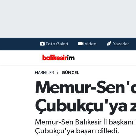
Foto Galeri
Video
Yazarlar
HABERLER
GÜNCEL
Memur-Sen'd
Çubukçu'ya z
Memur-Sen Balıkesir İl başkanı 
Çubukçu'ya başarı dilledi.