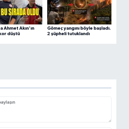
ta Ahmet Akın'ın
Gömeç yangını böyle başladı.
kor düştü
2 şüpheli tutuklandı