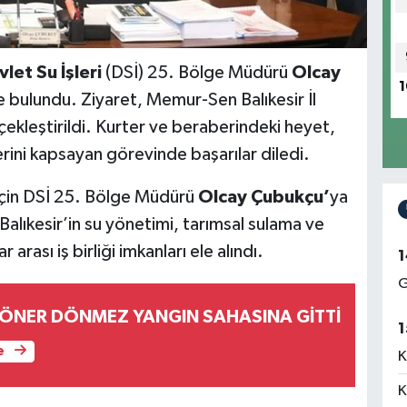
let Su İşleri
(DSİ) 25. Bölge Müdürü
Olcay
1
de bulundu. Ziyaret, Memur-Sen Balıkesir İl
çekleştirildi. Kurter ve beraberindeki heyet,
lerini kapsayan görevinde başarılar diledi.
 için DSİ 25. Bölge Müdürü
Olcay Çubukçu’
ya
, Balıkesir’in su yönetimi, tarımsal sulama ve
arası iş birliği imkanları ele alındı.
1
G
 DÖNER DÖNMEZ YANGIN SAHASINA GİTTİ
1
e
K
K