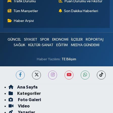
Trafik Durumu
Puan Durumu ve Fikstür
Tüm Manşetler
Son Dakika Haberleri
Haber Arşivi
GÜNCEL
SİYASET
SPOR
EKONOMİ
İLÇELER
RÖPORTAJ
SAĞLIK
KÜLTÜR-SANAT
EĞİTİM
MEDYA GÜNDEMİ
Haber Yazılımı:
TE Bilişim
Ana Sayfa
Kategoriler
Foto Galeri
Video
Yazarlar