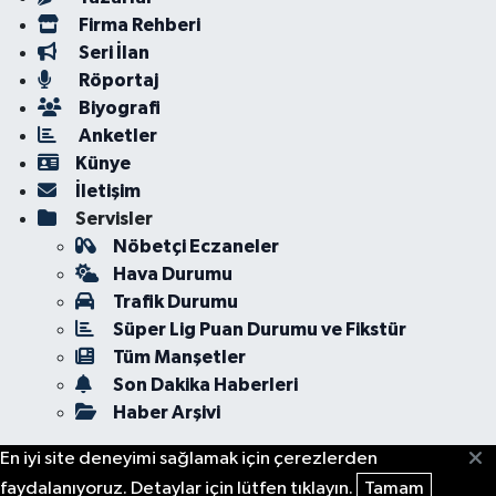
Firma Rehberi
Seri İlan
Röportaj
Biyografi
Anketler
Künye
İletişim
Servisler
Nöbetçi Eczaneler
Hava Durumu
Trafik Durumu
Süper Lig Puan Durumu ve Fikstür
Tüm Manşetler
Son Dakika Haberleri
Haber Arşivi
En iyi site deneyimi sağlamak için çerezlerden
faydalanıyoruz. Detaylar için lütfen tıklayın.
Tamam