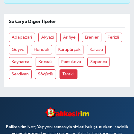
Sakarya Diğer İlçeler
Adapazari
Akyazi
Arifiye
Erenler
Ferizli
Geyve
Hendek
Karapürçek
Karasu
Kaynarca
Kocaali
Pamukova
Sapanca
Serdivan
Söğütlü
Tarakli
Balikesirim.Net; Yepyeni temasıyla sizleri buluştururken, sadelik
ve modernizmi bir araya getiriyor. Şatafattan kaçınıyor ve