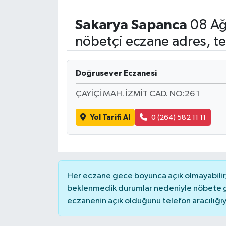
Sakarya
Sapanca
08 Ağ
nöbetçi eczane adres, te
Doğrusever Eczanesi
ÇAYİÇİ MAH. İZMİT CAD. NO:26 1
Yol Tarifi Al
0 (264) 582 11 11
Her eczane gece boyunca açık olmayabilir, 
beklenmedik durumlar nedeniyle nöbete g
eczanenin açık olduğunu telefon aracılığıyla 