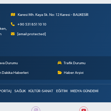
Karesi Mh. Kaya Sk. No: 12 Karesi - BALIKESİR
+90 531 851 10 10
rken,
[email protected]
n
ava Durumu
Trafik Durumu
 Dakika Haberleri
Haber Arşivi
PORTAJ
SAĞLIK
KÜLTÜR-SANAT
EĞİTİM
MEDYA GÜNDEMİ