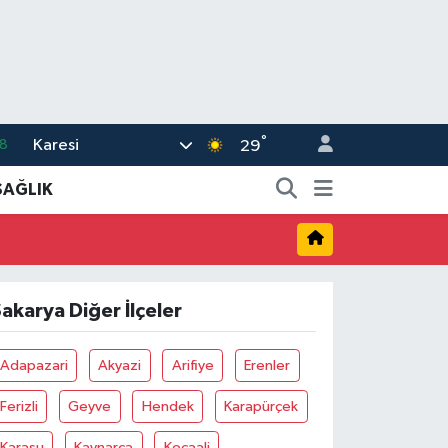
°
Karesi
8
29
2
SAĞLIK
8
3
4
akarya Diğer İlçeler
11
Adapazari
Akyazi
Arifiye
Erenler
Ferizli
Geyve
Hendek
Karapürçek
Karasu
Kaynarca
Kocaali