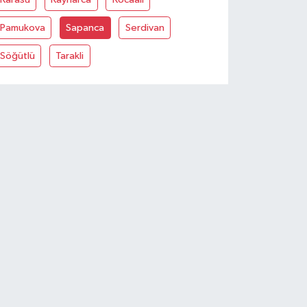
Pamukova
Sapanca
Serdivan
Söğütlü
Tarakli