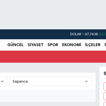
DOLAR
47,7436
%0.1
EURO
55,2510
%0.3
GÜNCEL
SİYASET
SPOR
EKONOMİ
İLÇELER
STERLİN
64,4811
%0.3
GRAM ALTIN
6660.55
%0.0
BİST100
13.779
%-1
S
BITCOIN
64.959,79
%1.