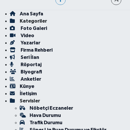
Ana Sayfa
Kategoriler
Foto Galeri
Video
Yazarlar
Firma Rehberi
Seri İlan
Röportaj
Biyografi
Anketler
Künye
İletişim
Servisler
Nöbetçi Eczaneler
Hava Durumu
Trafik Durumu
Süper Lig Puan Durumu ve Fikstür