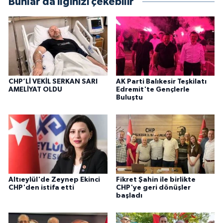
Bunlar da ilginizi çekebilir
CHP’Lİ VEKİL SERKAN SARI
AK Parti Balıkesir Teşkilatı
AMELİYAT OLDU
Edremit'te Gençlerle
Buluştu
Altıeylül'de Zeynep Ekinci
Fikret Şahin ile birlikte
CHP'den istifa etti
CHP'ye geri dönüşler
başladı