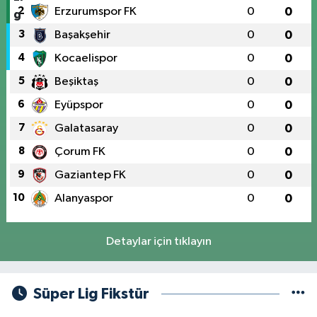
2
Erzurumspor FK
0
0
3
Başakşehir
0
0
4
Kocaelispor
0
0
5
Beşiktaş
0
0
6
Eyüpspor
0
0
7
Galatasaray
0
0
8
Çorum FK
0
0
9
Gaziantep FK
0
0
10
Alanyaspor
0
0
Detaylar için tıklayın
Süper Lig Fikstür