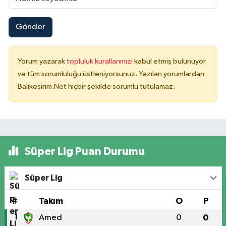
Gönder
Yorum yazarak
topluluk kurallarımızı
kabul etmiş bulunuyor
ve tüm sorumluluğu üstleniyorsunuz. Yazılan yorumlardan
Balikesirim.Net hiçbir şekilde sorumlu tutulamaz.
Süper Lig Puan Durumu
Süper Lig
#
Takım
O
P
1
Amed
0
0