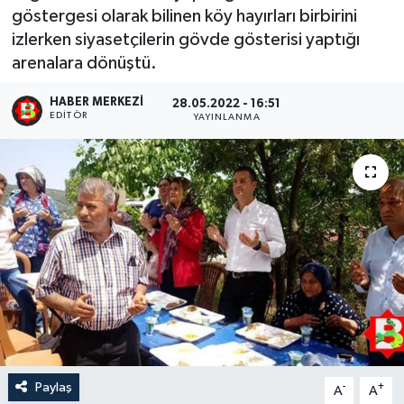
göstergesi olarak bilinen köy hayırları birbirini
izlerken siyasetçilerin gövde gösterisi yaptığı
arenalara dönüştü.
HABER MERKEZI
28.05.2022 - 16:51
EDITÖR
YAYINLANMA
Paylaş
-
+
A
A