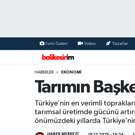
Foto Galeri
Video
Yazarlar
HABERLER
EKONOMİ
Tarımın Başke
Türkiye’nin en verimli toprakları
tarımsal üretimde gücünü artırıy
önümüzdeki yıllarda Türkiye’nin
HABER MERKEZI
16.12.2025 - 14:24
1