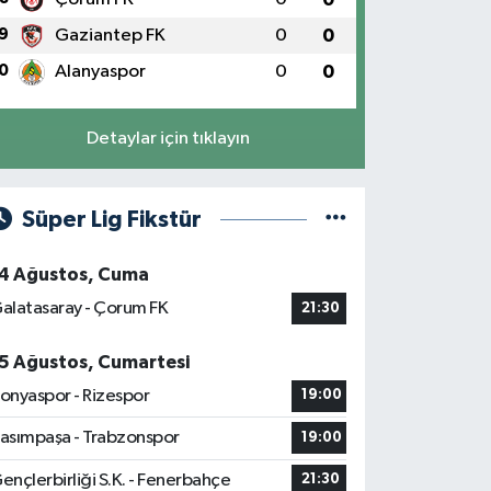
9
Gaziantep FK
0
0
0
Alanyaspor
0
0
Detaylar için tıklayın
Süper Lig Fikstür
4 Ağustos, Cuma
alatasaray - Çorum FK
21:30
5 Ağustos, Cumartesi
onyaspor - Rizespor
19:00
asımpaşa - Trabzonspor
19:00
ençlerbirliği S.K. - Fenerbahçe
21:30