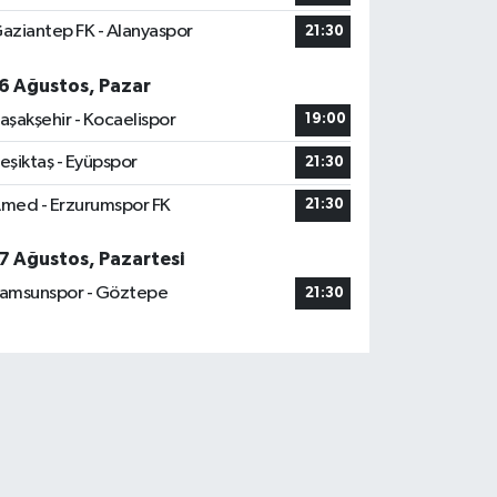
aziantep FK - Alanyaspor
21:30
6 Ağustos, Pazar
aşakşehir - Kocaelispor
19:00
eşiktaş - Eyüpspor
21:30
med - Erzurumspor FK
21:30
7 Ağustos, Pazartesi
amsunspor - Göztepe
21:30