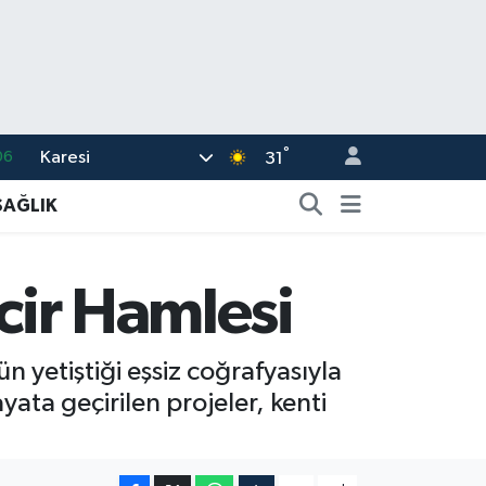
°
Karesi
06
31
02
SAĞLIK
.2
32
ncir Hamlesi
48
16
ün yetiştiği eşsiz coğrafyasıyla
ata geçirilen projeler, kenti