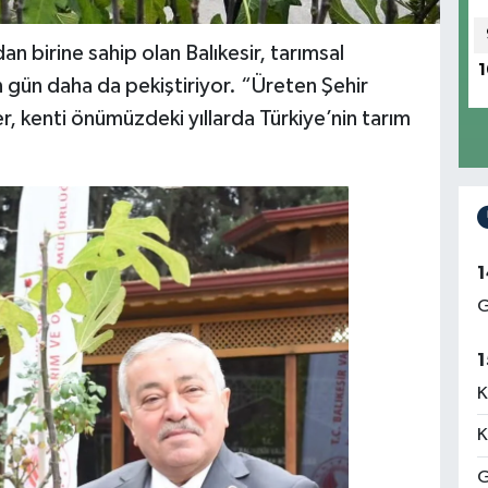
an birine sahip olan Balıkesir, tarımsal
1
gün daha da pekiştiriyor. “Üreten Şehir
r, kenti önümüzdeki yıllarda Türkiye’nin tarım
1
G
1
K
K
G