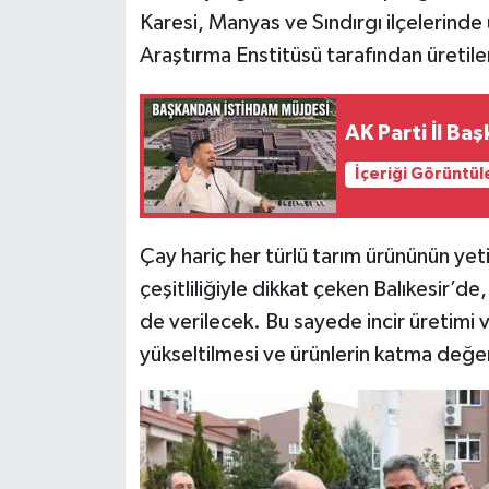
Karesi, Manyas ve Sındırgı ilçelerinde 
Araştırma Enstitüsü tarafından üretilen 
AK Parti İl Ba
İçeriği Görüntül
Çay hariç her türlü tarım ürününün yetiş
çeşitliliğiyle dikkat çeken Balıkesir’d
de verilecek. Bu sayede incir üretimi ve v
yükseltilmesi ve ürünlerin katma değer