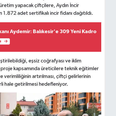
üretim yapacak çiftçilere, Aydın İncir
1.872 adet sertifikalı incir fidanı dağıtıldı.
şkanı Aydemir: Balıkesir'e 309 Yeni Kadro
e
tirilebildiği, eşsiz coğrafyası ve iklim
e, proje kapsamında üreticilere teknik eğitimler
erimliliğinin artırılması, çiftçi gelirlerinin
li hale getirilmesi hedefleniyor.