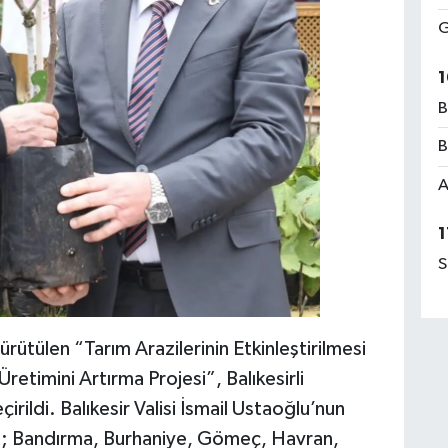
G
1
B
B
A
1
S
rütülen “Tarım Arazilerinin Etkinleştirilmesi
etimini Artırma Projesi”, Balıkesirli
çirildi. Balıkesir Valisi İsmail Ustaoğlu’nun
da; Bandırma, Burhaniye, Gömeç, Havran,