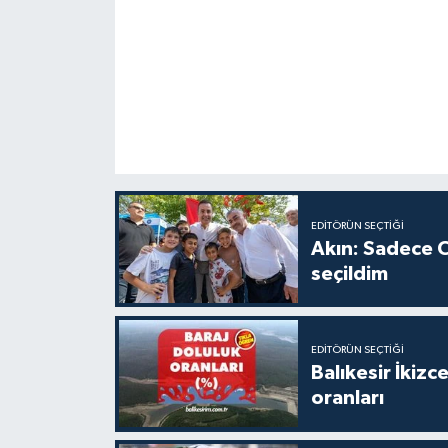
EDITÖRÜN SEÇTIĞI
Akın: Sadece C
seçildim
EDITÖRÜN SEÇTIĞI
Balıkesir İkiz
oranları