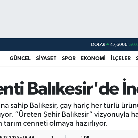
DOLAR
47,6006
%0.
EURO
55,0250
%0.
GÜNCEL
SİYASET
SPOR
EKONOMİ
İLÇELER
STERLİN
64,2398
%0
GRAM ALTIN
6513.94
%0.
nti Balıkesir'de İ
BİST100
13.768
%
BITCOIN
64.643,95
%0.
na sahip Balıkesir, çay hariç her türlü ürün
or. “Üreten Şehir Balıkesir” vizyonuyla hay
 tarım cenneti olmaya hazırlıyor.
6.12.2025 - 18:49
1
1 DK