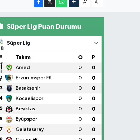
-
+
A
A
Süper Lig Puan Durumu
Süper Lig
#
Takım
O
P
1
Amed
0
0
2
Erzurumspor FK
0
0
3
Başakşehir
0
0
4
Kocaelispor
0
0
5
Beşiktaş
0
0
6
Eyüpspor
0
0
7
Galatasaray
0
0
8
Çorum FK
0
0