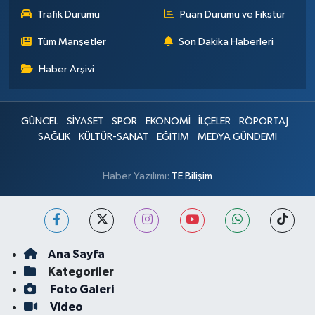
Trafik Durumu
Puan Durumu ve Fikstür
Tüm Manşetler
Son Dakika Haberleri
Haber Arşivi
GÜNCEL
SİYASET
SPOR
EKONOMİ
İLÇELER
RÖPORTAJ
SAĞLIK
KÜLTÜR-SANAT
EĞİTİM
MEDYA GÜNDEMİ
Haber Yazılımı:
TE Bilişim
Ana Sayfa
Kategoriler
Foto Galeri
Video