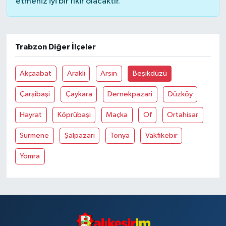
etmeniz iyi bir fikir olacaktır.
Trabzon Diğer İlçeler
Akçaabat
Arakli
Arsin
Beşikdüzü
Çarşibaşi
Çaykara
Dernekpazari
Düzköy
Hayrat
Köprübaşi
Maçka
Of
Ortahisar
Sürmene
Şalpazari
Tonya
Vakfikebir
Yomra