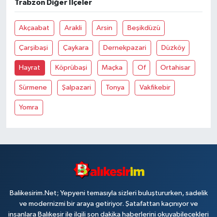
Trabzon Diğer İlçeler
Akçaabat
Arakli
Arsin
Beşikdüzü
Çarşibaşi
Çaykara
Dernekpazari
Düzköy
Hayrat
Köprübaşi
Maçka
Of
Ortahisar
Sürmene
Şalpazari
Tonya
Vakfikebir
Yomra
Balikesirim.Net; Yepyeni temasıyla sizleri buluştururken, sadelik
ve modernizmi bir araya getiriyor. Şatafattan kaçınıyor ve
insanlara Balıkesir ile ilgili son dakika haberlerini okuyabilecekleri