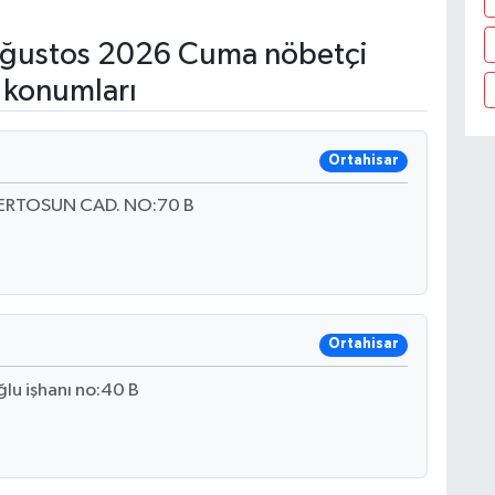
ğustos 2026 Cuma nöbetçi
 konumları
Ortahisar
ERTOSUN CAD. NO:70 B
Ortahisar
lu işhanı no:40 B