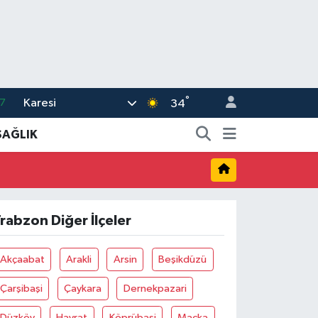
°
Karesi
7
34
1
SAĞLIK
2
2
4
rabzon Diğer İlçeler
2
Akçaabat
Arakli
Arsin
Beşikdüzü
Çarşibaşi
Çaykara
Dernekpazari
Düzköy
Hayrat
Köprübaşi
Maçka