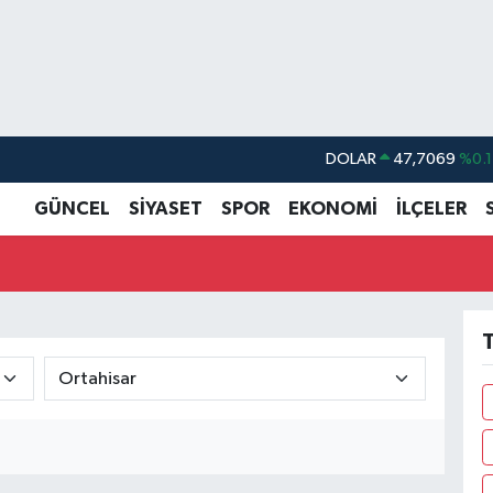
DOLAR
47,7069
%0.1
EURO
55,0265
%0.0
GÜNCEL
SİYASET
SPOR
EKONOMİ
İLÇELER
STERLİN
64,1897
%0.0
GRAM ALTIN
6618.49
%2.1
BİST100
13.887
%6
T
BITCOIN
65.130,04
%1.