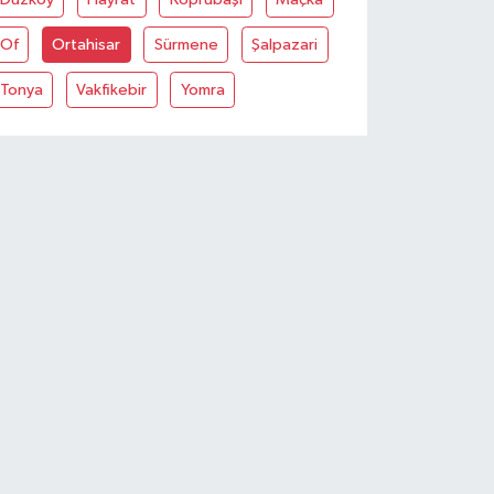
Of
Ortahisar
Sürmene
Şalpazari
Tonya
Vakfikebir
Yomra