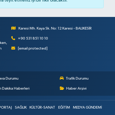
teyit etmeniz iyi bir fikir olacaktır.
Karesi Mh. Kaya Sk. No: 12 Karesi - BALIKESİR
+90 531 851 10 10
rken,
[email protected]
n
ava Durumu
Trafik Durumu
 Dakika Haberleri
Haber Arşivi
PORTAJ
SAĞLIK
KÜLTÜR-SANAT
EĞİTİM
MEDYA GÜNDEMİ