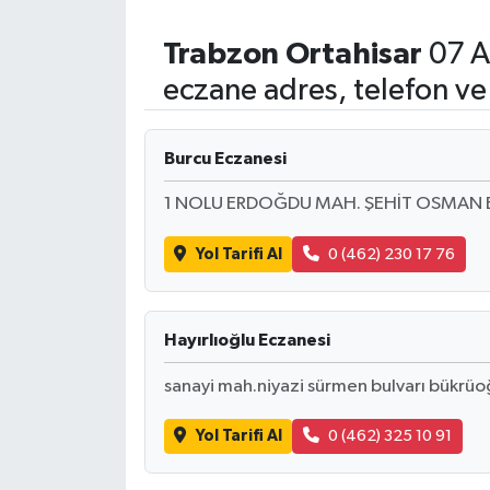
Trabzon
Ortahisar
07 A
eczane adres, telefon ve
Burcu Eczanesi
1 NOLU ERDOĞDU MAH. ŞEHİT OSMAN 
Yol Tarifi Al
0 (462) 230 17 76
Hayırlıoğlu Eczanesi
sanayi mah.niyazi sürmen bulvarı bükrüoğ
Yol Tarifi Al
0 (462) 325 10 91