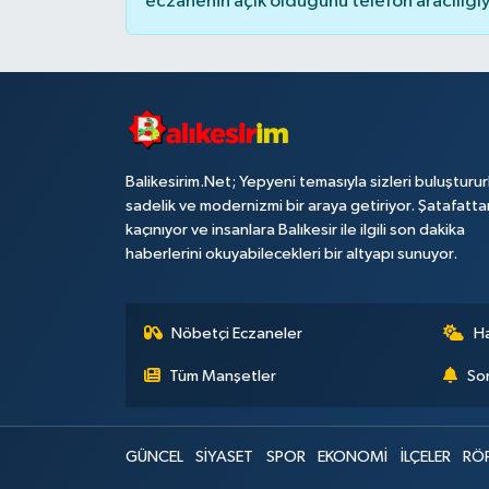
eczanenin açık olduğunu telefon aracılığıyla 
Balikesirim.Net; Yepyeni temasıyla sizleri buluşturu
sadelik ve modernizmi bir araya getiriyor. Şatafatta
kaçınıyor ve insanlara Balıkesir ile ilgili son dakika
haberlerini okuyabilecekleri bir altyapı sunuyor.
Nöbetçi Eczaneler
H
Tüm Manşetler
Son
GÜNCEL
SİYASET
SPOR
EKONOMİ
İLÇELER
RÖ