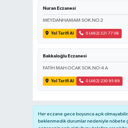
Nuran Eczanesi
MEYDANHAMAM SOK.NO.2
Yol Tarifi Al
0 (462) 321 77 08
Bakkaloğlu Eczanesi
FATİH MAH.OCAK SOK.NO:4 A
Yol Tarifi Al
0 (462) 230 95 69
Her eczane gece boyunca açık olmayabilir, 
beklenmedik durumlar nedeniyle nöbete g