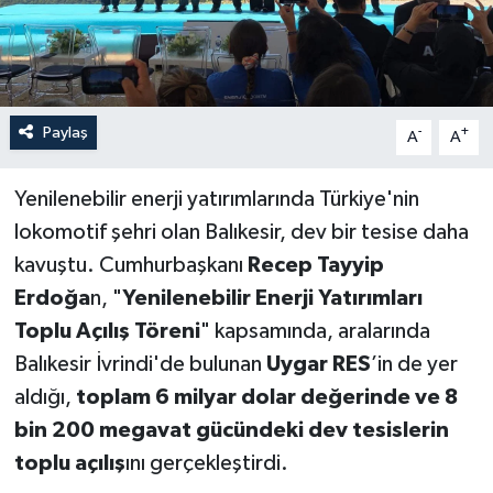
Paylaş
-
+
A
A
Yenilenebilir enerji yatırımlarında Türkiye'nin
lokomotif şehri olan Balıkesir, dev bir tesise daha
kavuştu. Cumhurbaşkanı
Recep Tayyip
Erdoğa
n, "
Yenilenebilir Enerji Yatırımları
Toplu Açılış Töreni
" kapsamında, aralarında
Balıkesir İvrindi'de bulunan
Uygar RES
’in de yer
aldığı,
toplam 6 milyar dolar değerinde ve 8
bin 200 megavat gücündeki dev tesislerin
toplu açılış
ını gerçekleştirdi.