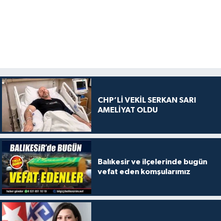
CHP’Lİ VEKİL SERKAN SARI
AMELİYAT OLDU
Balıkesir ve ilçelerinde bugün
vefat eden komşularımız