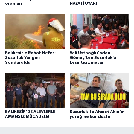
oranları
HAYATİ UYARI
Balıkesir'e Rahat Nefes:
Vali Ustaoğlu'ndan
Susurluk Yangını
Gömeç’ten Susurluk’a
Söndürüldü
kesintisiz mesai
BALIKESİR'DE ALEVLERLE
Susurluk'ta Ahmet Akın'ın
AMANSIZ MÜCADELE!
yüreğine kor düştü