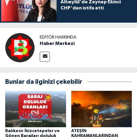
Altıeylül'de Zeynep Ekinci
CHP'den istifa etti
EDITÖR HAKKINDA
Haber Merkezi
Bunlar da ilginizi çekebilir
Balıkesir İkizcetepeler ve
ATEŞİN
Gönen Barajları doluluk
KAHRAMANLARINDAN