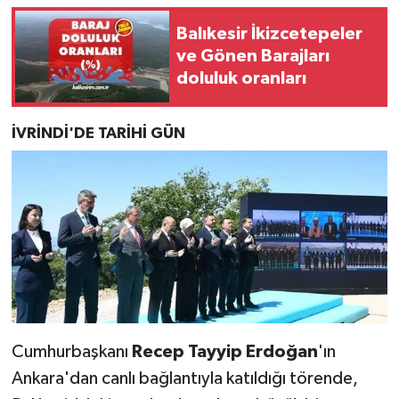
Balıkesir İkizcetepeler
ve Gönen Barajları
doluluk oranları
İVRİNDİ'DE TARİHİ GÜN
Cumhurbaşkanı
Recep Tayyip Erdoğan
'ın
Ankara'dan canlı bağlantıyla katıldığı törende,