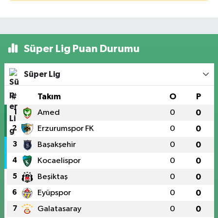
Süper Lig Puan Durumu
Süper Lig
#
Takım
O
P
1
Amed
0
0
2
Erzurumspor FK
0
0
3
Başakşehir
0
0
4
Kocaelispor
0
0
5
Beşiktaş
0
0
6
Eyüpspor
0
0
7
Galatasaray
0
0