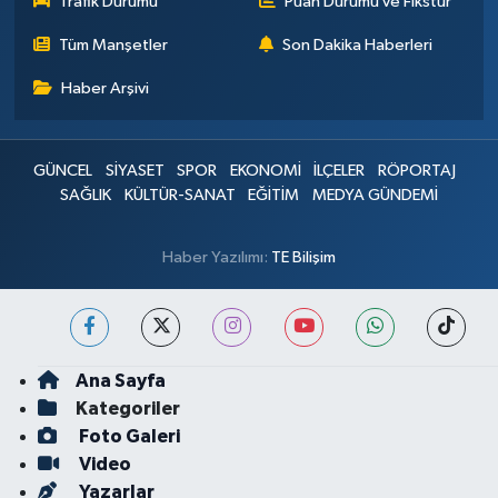
Trafik Durumu
Puan Durumu ve Fikstür
Tüm Manşetler
Son Dakika Haberleri
Haber Arşivi
GÜNCEL
SİYASET
SPOR
EKONOMİ
İLÇELER
RÖPORTAJ
SAĞLIK
KÜLTÜR-SANAT
EĞİTİM
MEDYA GÜNDEMİ
Haber Yazılımı:
TE Bilişim
Ana Sayfa
Kategoriler
Foto Galeri
Video
Yazarlar