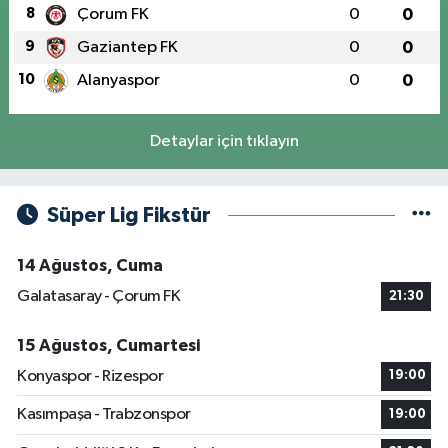
8
Çorum FK
0
0
9
Gaziantep FK
0
0
10
Alanyaspor
0
0
Detaylar için tıklayın
Süper Lig Fikstür
14 Ağustos, Cuma
Galatasaray - Çorum FK
21:30
15 Ağustos, Cumartesi
Konyaspor - Rizespor
19:00
Kasımpaşa - Trabzonspor
19:00