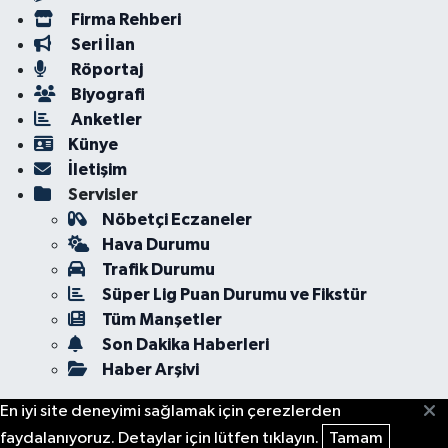
Firma Rehberi
Seri İlan
Röportaj
Biyografi
Anketler
Künye
İletişim
Servisler
Nöbetçi Eczaneler
Hava Durumu
Trafik Durumu
Süper Lig Puan Durumu ve Fikstür
Tüm Manşetler
Son Dakika Haberleri
Haber Arşivi
En iyi site deneyimi sağlamak için çerezlerden
faydalanıyoruz. Detaylar için lütfen tıklayın.
Tamam