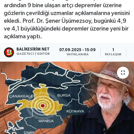
ardından 9 bine ulaşan artçı depremler üzerine
gözlerin çevrildiği uzmanlar açıklamalarına yenisini
ekledi. Prof. Dr. Şener Üşümezsoy, bugünkü 4,9
ve 4,1 büyüklüğündeki depremler üzerine yeni bir
açıklama yaptı.
BALIKESIRIM NET
07.09.2025 - 15:09
1
GAZETECI | EDITÖR
YAYINLANMA
PAYLAŞIM
O