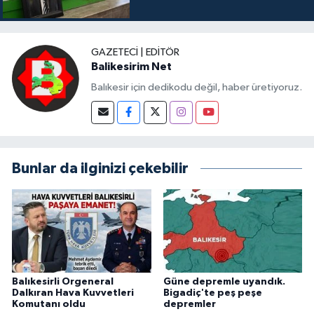
GAZETECI | EDITÖR
Balikesirim Net
Balıkesir için dedikodu değil, haber üretiyoruz.
Bunlar da ilginizi çekebilir
Balıkesirli Orgeneral
Güne depremle uyandık.
Dalkıran Hava Kuvvetleri
Bigadiç'te peş peşe
Komutanı oldu
depremler