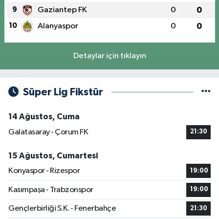
9
Gaziantep FK
0
0
10
Alanyaspor
0
0
Detaylar için tıklayın
Süper Lig Fikstür
14 Ağustos, Cuma
Galatasaray - Çorum FK
21:30
15 Ağustos, Cumartesi
Konyaspor - Rizespor
19:00
Kasımpaşa - Trabzonspor
19:00
Gençlerbirliği S.K. - Fenerbahçe
21:30