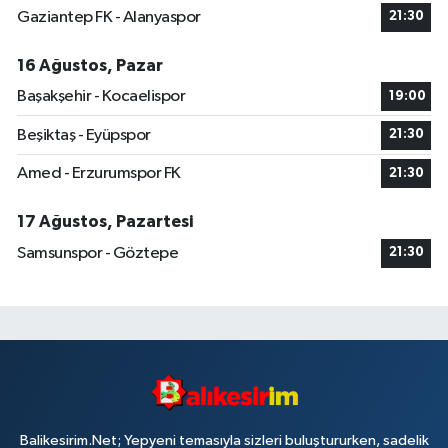
Gaziantep FK - Alanyaspor
21:30
16 Ağustos, Pazar
Başakşehir - Kocaelispor
19:00
Beşiktaş - Eyüpspor
21:30
Amed - Erzurumspor FK
21:30
17 Ağustos, Pazartesi
Samsunspor - Göztepe
21:30
Balikesirim.Net; Yepyeni temasıyla sizleri buluştururken, sadelik