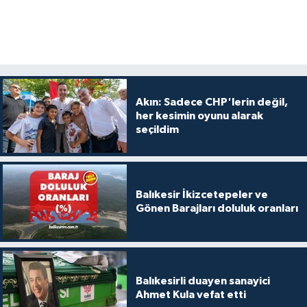
Akın: Sadece CHP'lerin değil,
her kesimin oyunu alarak
seçildim
Balıkesir İkizcetepeler ve
Gönen Barajları doluluk oranları
Balıkesirli duayen sanayici
Ahmet Kula vefat etti