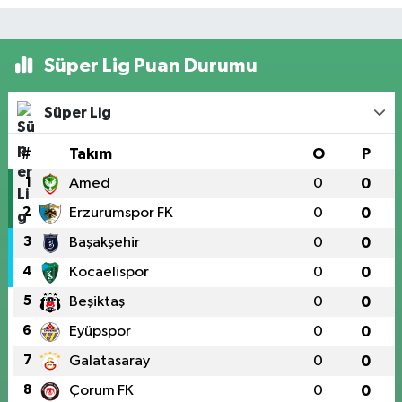
Süper Lig Puan Durumu
Süper Lig
#
Takım
O
P
1
Amed
0
0
2
Erzurumspor FK
0
0
3
Başakşehir
0
0
4
Kocaelispor
0
0
5
Beşiktaş
0
0
6
Eyüpspor
0
0
7
Galatasaray
0
0
8
Çorum FK
0
0