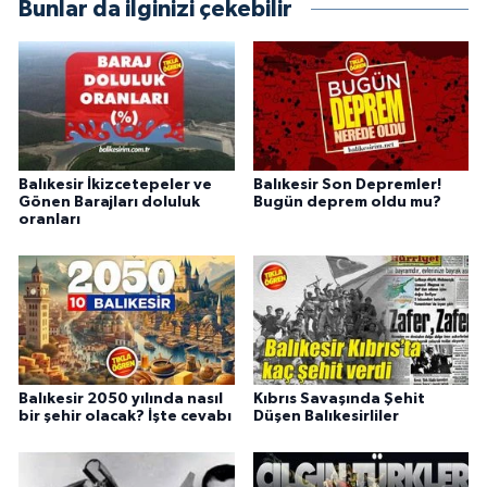
Bunlar da ilginizi çekebilir
Balıkesir İkizcetepeler ve
Balıkesir Son Depremler!
Gönen Barajları doluluk
Bugün deprem oldu mu?
oranları
Balıkesir 2050 yılında nasıl
Kıbrıs Savaşında Şehit
bir şehir olacak? İşte cevabı
Düşen Balıkesirliler