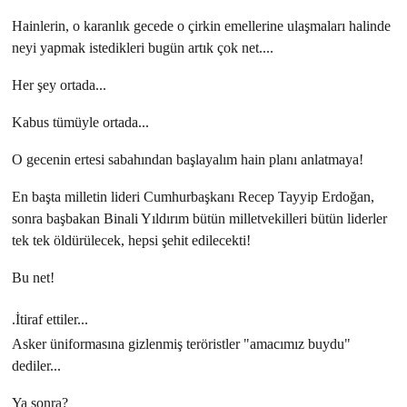
Hainlerin, o karanlık gecede o çirkin emellerine ulaşmaları halinde
neyi yapmak istedikleri bugün artık çok net....
Her şey ortada...
Kabus tümüyle ortada...
O gecenin ertesi sabahından başlayalım hain planı anlatmaya!
En başta milletin lideri Cumhurbaşkanı Recep Tayyip Erdoğan,
sonra başbakan Binali Yıldırım bütün milletvekilleri bütün liderler
tek tek öldürülecek, hepsi şehit edilecekti!
Bu net!
.
İtiraf ettiler...
Asker üniformasına gizlenmiş teröristler "amacımız buydu"
dediler...
Ya sonra?