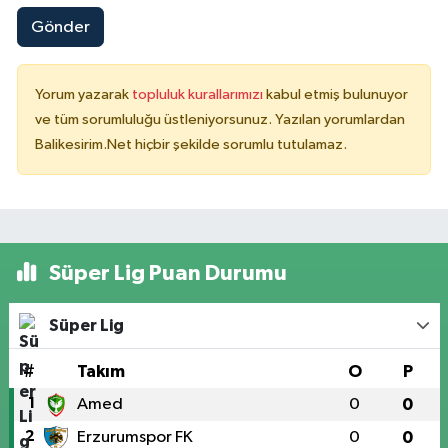
Gönder
Yorum yazarak
topluluk kurallarımızı
kabul etmiş bulunuyor
ve tüm sorumluluğu üstleniyorsunuz. Yazılan yorumlardan
Balikesirim.Net hiçbir şekilde sorumlu tutulamaz.
Süper Lig Puan Durumu
Süper Lig
#
Takım
O
P
1
Amed
0
0
2
Erzurumspor FK
0
0