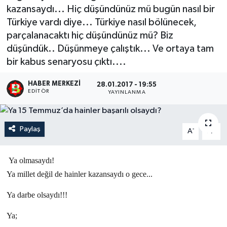
kazansaydı... Hiç düşündünüz mü bugün nasıl bir
Türkiye vardı diye... Türkiye nasıl bölünecek,
parçalanacaktı hiç düşündünüz mü? Biz
düşündük.. Düşünmeye çalıştık... Ve ortaya tam
bir kabus senaryosu çıktı....
HABER MERKEZI
28.01.2017 - 19:55
EDITÖR
YAYINLANMA
Paylaş
-
+
A
A
Ya olmasaydı!
Ya millet değil de hainler kazansaydı o gece...
Ya darbe olsaydı!!!
Ya;