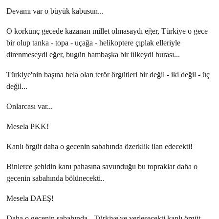
Devamı var o büyük kabusun...
O korkunç gecede kazanan millet olmasaydı eğer, Türkiye o gece
bir olup tanka - topa - uçağa - helikoptere çıplak elleriyle
direnmeseydi eğer, bugün bambaşka bir ülkeydi burası...
Türkiye'nin başına bela olan terör örgütleri bir değil - iki değil - üç
değil...
Onlarcası var...
Mesela PKK!
Kanlı örgüt daha o gecenin sabahında özerklik ilan edecekti!
Binlerce şehidin kanı pahasına savunduğu bu topraklar daha o
gecenin sabahında bölünecekti..
Mesela DAEŞ!
Daha o gecenin sabahında - Türkiye'ye yerleşecekti kanlı örgüt...