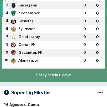
3
Başakşehir
0
0
4
Kocaelispor
0
0
5
Beşiktaş
0
0
6
Eyüpspor
0
0
7
Galatasaray
0
0
8
Çorum FK
0
0
9
Gaziantep FK
0
0
10
Alanyaspor
0
0
Detaylar için tıklayın
Süper Lig Fikstür
14 Ağustos, Cuma