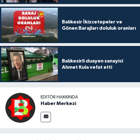
Balıkesir İkizcetepeler ve
Gönen Barajları doluluk oranları
Balıkesirli duayen sanayici
Ahmet Kula vefat etti
EDITÖR HAKKINDA
Haber Merkezi