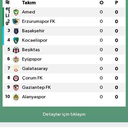
#
Takım
O
P
1
Amed
0
0
2
Erzurumspor FK
0
0
3
Başakşehir
0
0
4
Kocaelispor
0
0
5
Beşiktaş
0
0
6
Eyüpspor
0
0
7
Galatasaray
0
0
8
Çorum FK
0
0
9
Gaziantep FK
0
0
10
Alanyaspor
0
0
Detaylar için tıklayın