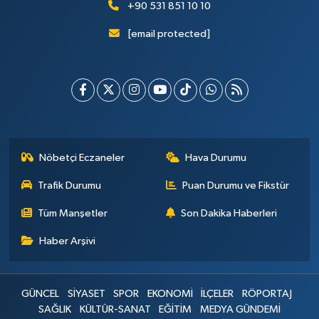
+90 531 851 10 10
[email protected]
Nöbetçi Eczaneler
Hava Durumu
Trafik Durumu
Puan Durumu ve Fikstür
Tüm Manşetler
Son Dakika Haberleri
Haber Arşivi
GÜNCEL
SİYASET
SPOR
EKONOMİ
İLÇELER
RÖPORTAJ
SAĞLIK
KÜLTÜR-SANAT
EĞİTİM
MEDYA GÜNDEMİ