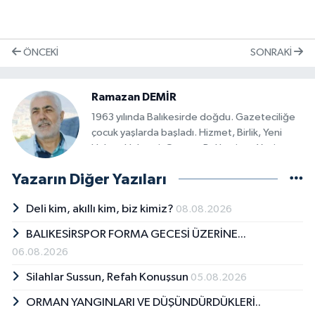
ÖNCEKI
SONRAKI
Ramazan DEMİR
1963 yılında Balıkesirde doğdu. Gazeteciliğe
çocuk yaşlarda başladı. Hizmet, Birlik, Yeni
Haber, Haberci, Gazete Balıkesir ve Yeni
Gazetem'de muhabirlik, yayın
Yazarın Diğer Yazıları
koordinatörlüğü, genel yayın yönetmenliği
yaptı. 1993'de Anadolu Ajansı Balıkesir
Deli kim, akıllı kim, biz kimiz?
08.08.2026
Temsilciliği görevini üstlendi. Bu görevi
rahatsızlığı nedeniyle 2015'de bıraktı. Ekmek
BALIKESİRSPOR FORMA GECESİ ÜZERİNE...
Davası, Küçüksangate ve Balıkesirspor
06.08.2026
Dosyası yazı dizileriyle bazı olayların
aydınlatılmasını sağladı. 1992'de Türkiye'nin ilk
Silahlar Sussun, Refah Konuşsun
05.08.2026
spor gazetesini (Tribün) Balıkesir'de yayın
ORMAN YANGINLARI VE DÜŞÜNDÜRDÜKLERİ..
hayatına sokan ekibin başındaydı.