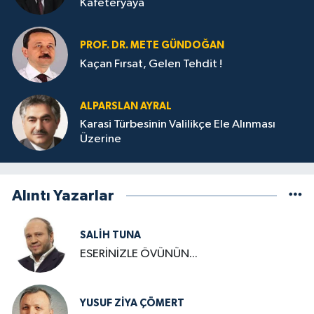
Kafeteryaya
PROF. DR. METE GÜNDOĞAN
Kaçan Fırsat, Gelen Tehdit !
ALPARSLAN AYRAL
Karasi Türbesinin Valilikçe Ele Alınması
Üzerine
Alıntı Yazarlar
SALIH TUNA
ESERİNİZLE ÖVÜNÜN...
YUSUF ZIYA ÇÖMERT