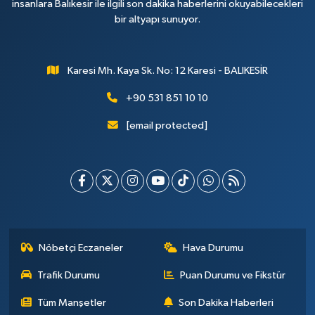
insanlara Balıkesir ile ilgili son dakika haberlerini okuyabilecekleri
bir altyapı sunuyor.
Karesi Mh. Kaya Sk. No: 12 Karesi - BALIKESİR
+90 531 851 10 10
[email protected]
Nöbetçi Eczaneler
Hava Durumu
Trafik Durumu
Puan Durumu ve Fikstür
Tüm Manşetler
Son Dakika Haberleri