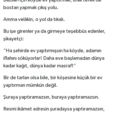
Bazıları için köyde ev yaptırmak, ufak tefek de
bostan yapmak çıkış yolu.
Amma velâkin, o yol da tıkalı.
Bu işe girenler ya da girmeye teşebbüs edenler,
şikayetçi:
“Ha şehirde ev yaptırmışsın ha köyde, adamın
iflahını söküyorlar! Daha eve başlamadan dünya
kadar kağıt, dünya kadar masraf!”
Bir de tarlan olsa bile, bir köşesine küçük bir ev
yaptırman mümkün değil.
Şuraya yaptıramazsın, buraya yaptıramazsın.
Resmi ikâmet adresin şuradaysa yaptıramazsın,