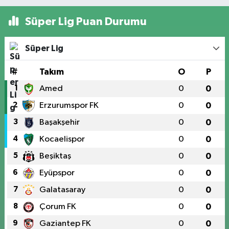
Süper Lig Puan Durumu
Süper Lig
#
Takım
O
P
1
Amed
0
0
2
Erzurumspor FK
0
0
3
Başakşehir
0
0
4
Kocaelispor
0
0
5
Beşiktaş
0
0
6
Eyüpspor
0
0
7
Galatasaray
0
0
8
Çorum FK
0
0
9
Gaziantep FK
0
0