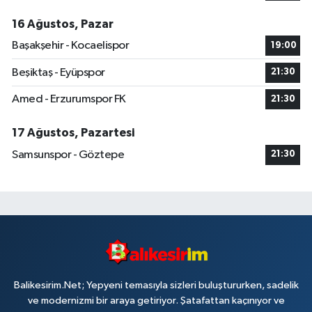
16 Ağustos, Pazar
Başakşehir - Kocaelispor
19:00
Beşiktaş - Eyüpspor
21:30
Amed - Erzurumspor FK
21:30
17 Ağustos, Pazartesi
Samsunspor - Göztepe
21:30
Balikesirim.Net; Yepyeni temasıyla sizleri buluştururken, sadelik
ve modernizmi bir araya getiriyor. Şatafattan kaçınıyor ve