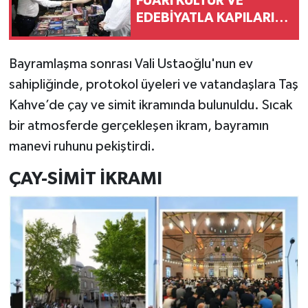
FUARI KÜLTÜR VE
EDEBİYATLA KAPILARINI
AÇIYOR
Bayramlaşma sonrası Vali Ustaoğlu'nun ev
sahipliğinde, protokol üyeleri ve vatandaşlara Taş
Kahve’de çay ve simit ikramında bulunuldu. Sıcak
bir atmosferde gerçekleşen ikram, bayramın
manevi ruhunu pekiştirdi.
ÇAY-SİMİT İKRAMI