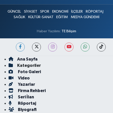
GÜNCEL
SİYASET
SPOR
EKONOMİ
İLÇELER
RÖPORTAJ
SAĞLIK
KÜLTÜR-SANAT
EĞİTİM
MEDYA GÜNDEMİ
Haber Yazılımı:
TE Bilişim
Ana Sayfa
Kategoriler
Foto Galeri
Video
Yazarlar
Firma Rehberi
Seri İlan
Röportaj
Biyografi