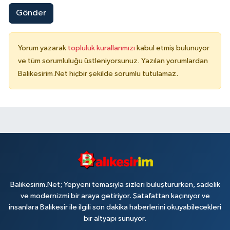
Gönder
Yorum yazarak
topluluk kurallarımızı
kabul etmiş bulunuyor
ve tüm sorumluluğu üstleniyorsunuz. Yazılan yorumlardan
Balikesirim.Net hiçbir şekilde sorumlu tutulamaz.
Balikesirim.Net; Yepyeni temasıyla sizleri buluştururken, sadelik
ve modernizmi bir araya getiriyor. Şatafattan kaçınıyor ve
insanlara Balıkesir ile ilgili son dakika haberlerini okuyabilecekleri
bir altyapı sunuyor.