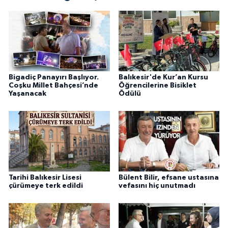
Bigadiç Panayırı Başlıyor.
Balıkesir'de Kur’an Kursu
Coşku Millet Bahçesi’nde
Öğrencilerine Bisiklet
Yaşanacak
Ödülü
Tarihi Balıkesir Lisesi
Bülent Bilir, efsane ustasına
çürümeye terk edildi
vefasını hiç unutmadı