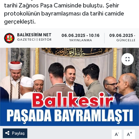
tarihi Zağnos Paşa Camisinde buluştu. Şehir
protokolünün bayramlaşması da tarihi camide
gerçekleşti.
BALIKESIRIM NET
06.06.2025 - 10:16
09.06.2025 - 
GAZETECI | EDITÖR
YAYINLANMA
GÜNCELLEM
Paylaş
-
+
A
A