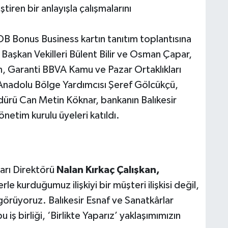
tiren bir anlayışla çalışmalarını
 Bonus Business kartın tanıtım toplantısına
a Başkan Vekilleri Bülent Bilir ve Osman Çapar,
 Garanti BBVA Kamu ve Pazar Ortaklıkları
 Anadolu Bölge Yardımcısı Şeref Gölcükçü,
rü Can Metin Köknar, bankanın Balıkesir
tim kurulu üyeleri katıldı.
arı Direktörü
Nalan Kırkaç Çalışkan,
e kurduğumuz ilişkiyi bir müşteri ilişkisi değil,
 görüyoruz. Balıkesir Esnaf ve Sanatkârlar
u iş birliği, ‘Birlikte Yaparız’ yaklaşımımızın