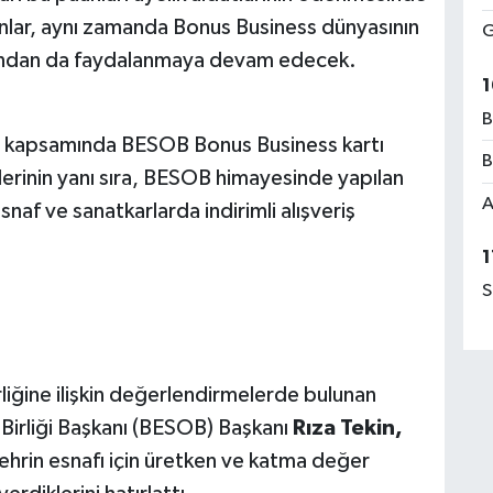
nlar, aynı zamanda Bonus Business dünyasının
G
rından da faydalanmaya devam edecek.
1
B
am kapsamında BESOB Bonus Business kartı
B
ünlerinin yanı sıra, BESOB himayesinde yapılan
A
af ve sanatkarlarda indirimli alışveriş
1
S
rliğine ilişkin değerlendirmelerde bulunan
 Birliği Başkanı (BESOB) Başkanı
Rıza Tekin,
ehrin esnafı için üretken ve katma değer