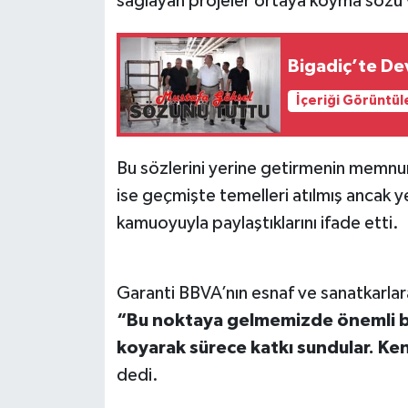
sağlayan projeler ortaya koyma sözü ve
Bigadiç’te Dev
İçeriği Görüntül
Bu sözlerini yerine getirmenin memnuni
ise geçmişte temelleri atılmış ancak yen
kamuoyuyla paylaştıklarını ifade etti.
Garanti BBVA’nın esnaf ve sanatkarlar
“Bu noktaya gelmemizde önemli bir r
koyarak sürece katkı sundular. Ke
dedi.