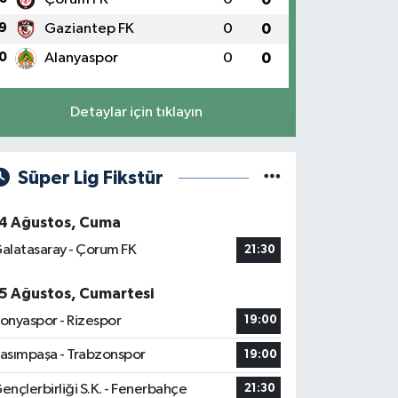
9
Gaziantep FK
0
0
0
Alanyaspor
0
0
Detaylar için tıklayın
Süper Lig Fikstür
4 Ağustos, Cuma
alatasaray - Çorum FK
21:30
5 Ağustos, Cumartesi
onyaspor - Rizespor
19:00
asımpaşa - Trabzonspor
19:00
ençlerbirliği S.K. - Fenerbahçe
21:30