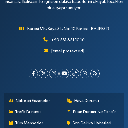
insanlara Balıkesir ile ilgili son dakika haberlerini okuyabilecekleri
bir altyapı sunuyor.
Karesi Mh. Kaya Sk. No: 12 Karesi - BALIKESİR
+90 531 851 10 10
[email protected]
Nöbetçi Eczaneler
Hava Durumu
Trafik Durumu
Puan Durumu ve Fikstür
Tüm Manşetler
Son Dakika Haberleri