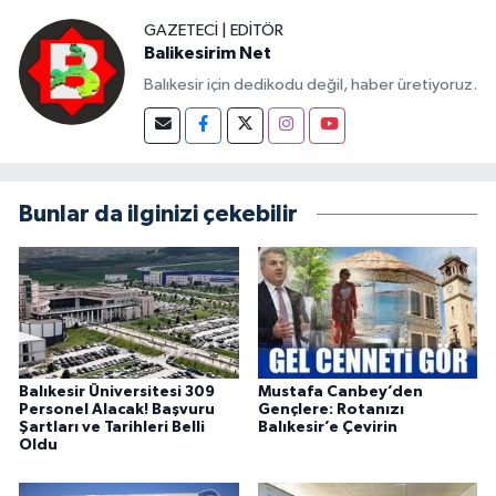
GAZETECI | EDITÖR
Balikesirim Net
Balıkesir için dedikodu değil, haber üretiyoruz.
Bunlar da ilginizi çekebilir
Balıkesir Üniversitesi 309
Mustafa Canbey’den
Personel Alacak! Başvuru
Gençlere: Rotanızı
Şartları ve Tarihleri Belli
Balıkesir’e Çevirin
Oldu