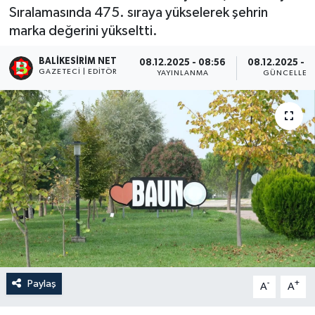
Sıralamasında 475. sıraya yükselerek şehrin
marka değerini yükseltti.
BALIKESIRIM NET
08.12.2025 - 08:56
08.12.2025 - 
GAZETECI | EDITÖR
YAYINLANMA
GÜNCELLEM
Paylaş
-
+
A
A