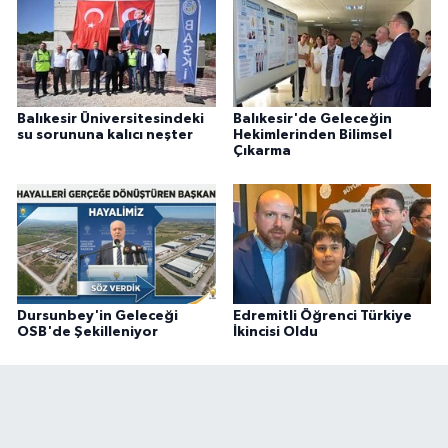
Balıkesir Üniversitesindeki
Balıkesir'de Geleceğin
su sorununa kalıcı neşter
Hekimlerinden Bilimsel
Çıkarma
Dursunbey'in Geleceği
Edremitli Öğrenci Türkiye
OSB'de Şekilleniyor
İkincisi Oldu