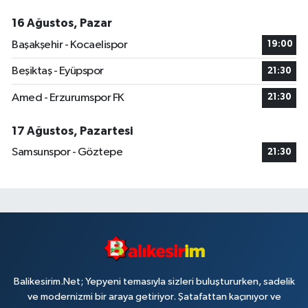
16 Ağustos, Pazar
Başakşehir - Kocaelispor
19:00
Beşiktaş - Eyüpspor
21:30
Amed - Erzurumspor FK
21:30
17 Ağustos, Pazartesi
Samsunspor - Göztepe
21:30
Balikesirim.Net; Yepyeni temasıyla sizleri buluştururken, sadelik
ve modernizmi bir araya getiriyor. Şatafattan kaçınıyor ve