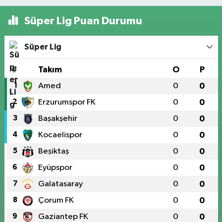
Süper Lig Puan Durumu
Süper Lig
#
Takım
O
P
1
Amed
0
0
2
Erzurumspor FK
0
0
3
Başakşehir
0
0
4
Kocaelispor
0
0
5
Beşiktaş
0
0
6
Eyüpspor
0
0
7
Galatasaray
0
0
8
Çorum FK
0
0
9
Gaziantep FK
0
0