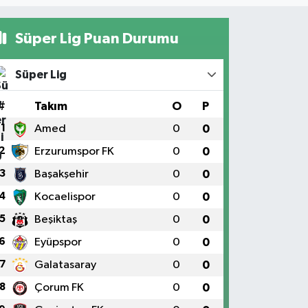
Süper Lig Puan Durumu
Süper Lig
#
Takım
O
P
1
Amed
0
0
2
Erzurumspor FK
0
0
3
Başakşehir
0
0
4
Kocaelispor
0
0
5
Beşiktaş
0
0
6
Eyüpspor
0
0
7
Galatasaray
0
0
8
Çorum FK
0
0