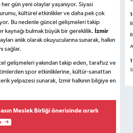
 her gün yeni olaylar yaşanıyor. Siyasi
durumu, kültürel etkinlikler ve daha pek çok
1
yor. Bu nedenle güncel gelişmeleri takip
B
er kaynağı bulmak büyük bir gereklilik.
İzmir
B
layları anlık olarak okuyucularına sunarak, halkın
A
nı sağlar.
1
el gelişmeleri yakından takip eden, tarafsız ve
S
timlerden spor etkinliklerine, kültür-sanattan
rik yelpazesi sunarak, İzmir halkının bilgiye en
asın Meslek Birliği önerisinde ısrarlı
e