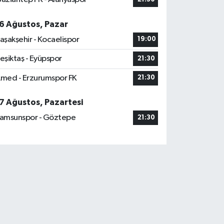
6 Ağustos, Pazar
aşakşehir - Kocaelispor
19:00
eşiktaş - Eyüpspor
21:30
med - Erzurumspor FK
21:30
7 Ağustos, Pazartesi
amsunspor - Göztepe
21:30