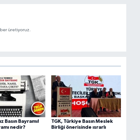
aber üretiyoruz.
 Basın Bayramı!
TGK, Türkiye Basın Meslek
ramı nedir?
Birliği önerisinde ısrarlı