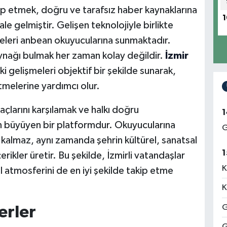
akip etmek, doğru ve tarafsız haber kaynaklarına
1
 gelmiştir. Gelişen teknolojiyle birlikte
meleri anbean okuyucularına sunmaktadır.
kaynağı bulmak her zaman kolay değildir.
İzmir
i gelişmeleri objektif bir şekilde sunarak,
tmelerine yardımcı olur.
açlarını karşılamak ve halkı doğru
1
n büyüyen bir platformdur. Okuyucularına
G
kalmaz, aynı zamanda şehrin kültürel, sanatsal
1
rikler üretir. Bu şekilde, İzmirli vatandaşlar
K
l atmosferini de en iyi şekilde takip etme
K
G
erler
G