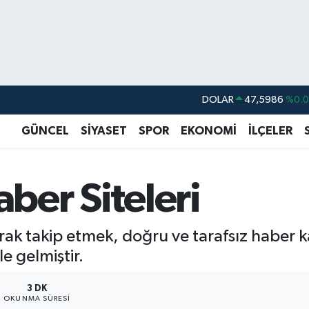
DOLAR
47,5986
%0.
EURO
55,0700
%0
GÜNCEL
SİYASET
SPOR
EKONOMİ
İLÇELER
STERLİN
64,2438
%0.
GRAM ALTIN
6518.23
%0.
aber Siteleri
BİST100
13.703
%
BITCOIN
64.475,47
%0.
larak takip etmek, doğru ve tarafsız haber
 gelmiştir.
3 DK
OKUNMA SÜRESI