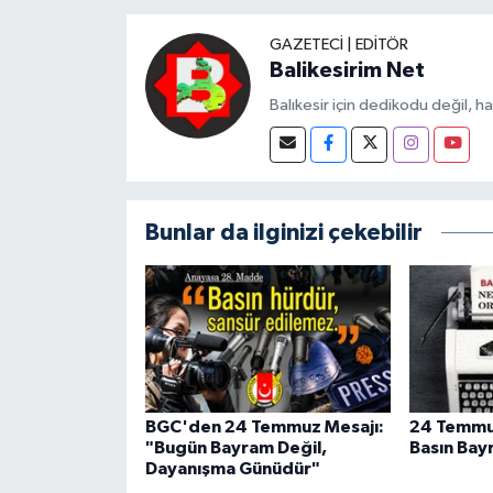
GAZETECI | EDITÖR
Balikesirim Net
Balıkesir için dedikodu değil, h
Bunlar da ilginizi çekebilir
BGC'den 24 Temmuz Mesajı:
24 Temmuz
"Bugün Bayram Değil,
Basın Bay
Dayanışma Günüdür"