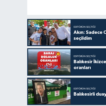
EDITÖRÜN SEÇTIĞI
Akın: Sadece C
seçildim
EDITÖRÜN SEÇTIĞI
Balıkesir İkiz
oranları
EDITÖRÜN SEÇTIĞI
Balıkesirli dua