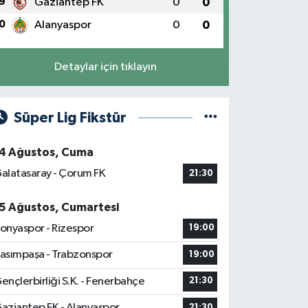
9
Gaziantep FK
0
0
0
Alanyaspor
0
0
Detaylar için tıklayın
Süper Lig Fikstür
4 Ağustos, Cuma
alatasaray - Çorum FK
21:30
5 Ağustos, Cumartesi
onyaspor - Rizespor
19:00
asımpaşa - Trabzonspor
19:00
ençlerbirliği S.K. - Fenerbahçe
21:30
aziantep FK - Alanyaspor
21:30