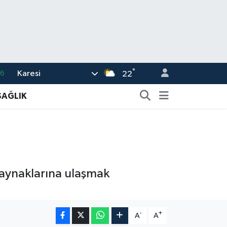
°
Karesi
06
22
.1
SAĞLIK
21
39
0
66
 kaynaklarına ulaşmak
-
+
A
A