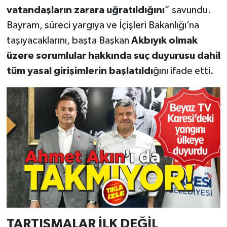
vatandaşların zarara uğratıldığını
” savundu.
Bayram, süreci yargıya ve İçişleri Bakanlığı’na
taşıyacaklarını, başta Başkan
Akbıyık olmak
üzere sorumlular hakkında suç duyurusu dahil
tüm yasal girişimlerin başlatıldı
ğını ifade etti.
TARTIŞMALAR İLK DEĞİL