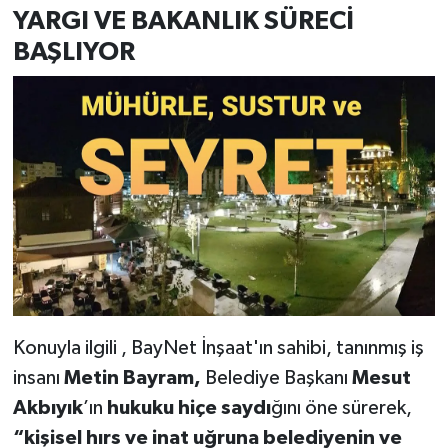
YARGI VE BAKANLIK SÜRECİ
BAŞLIYOR
Konuyla ilgili , BayNet İnşaat'ın sahibi, tanınmış iş
insanı
Metin Bayram,
Belediye Başkanı
Mesut
Akbıyık
’ın
hukuku hiçe saydı
ğını öne sürerek,
“kişisel hırs ve inat uğruna belediyenin ve