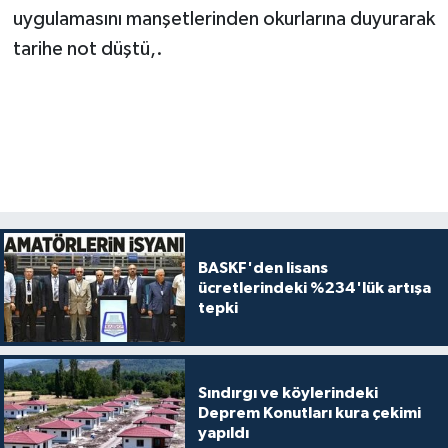
uygulamasını manşetlerinden okurlarına duyurarak
tarihe not düştü,.
BASKF'den lisans
ücretlerindeki %234'lük artışa
tepki
Sındırgı ve köylerindeki
Deprem Konutları kura çekimi
yapıldı