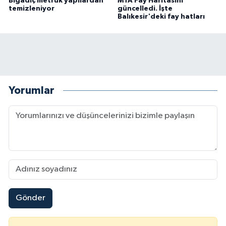
Bigadiç metruk yapılardan
MTA Fay Haritasını
temizleniyor
güncelledi. İşte
Balıkesir'deki fay hatları
Yorumlar
Gönder