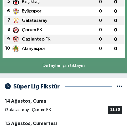
5
Beşiktaş
0
0
6
Eyüpspor
0
0
7
Galatasaray
0
0
8
Çorum FK
0
0
9
Gaziantep FK
0
0
10
Alanyaspor
0
0
Detaylar için tıklayın
Süper Lig Fikstür
14 Ağustos, Cuma
Galatasaray - Çorum FK
21:30
15 Ağustos, Cumartesi