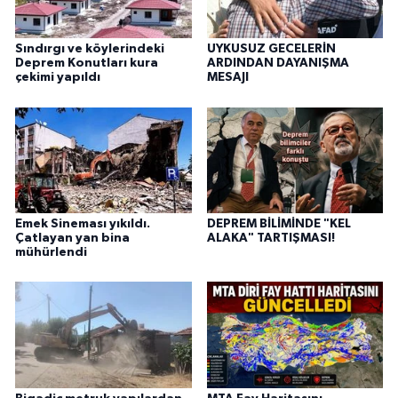
Sındırgı ve köylerindeki
UYKUSUZ GECELERİN
Deprem Konutları kura
ARDINDAN DAYANIŞMA
çekimi yapıldı
MESAJI
Emek Sineması yıkıldı.
DEPREM BİLİMİNDE "KEL
Çatlayan yan bina
ALAKA" TARTIŞMASI!
mühürlendi