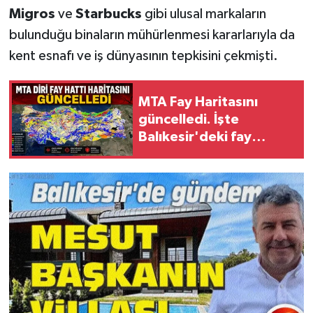
Migros
ve
Starbucks
gibi ulusal markaların
bulunduğu binaların mühürlenmesi kararlarıyla da
kent esnafı ve iş dünyasının tepkisini çekmişti.
MTA Fay Haritasını
güncelledi. İşte
Balıkesir'deki fay
hatları