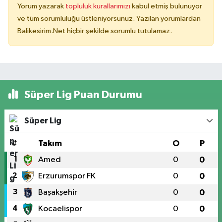
Yorum yazarak
topluluk kurallarımızı
kabul etmiş bulunuyor
ve tüm sorumluluğu üstleniyorsunuz. Yazılan yorumlardan
Balikesirim.Net hiçbir şekilde sorumlu tutulamaz.
Süper Lig Puan Durumu
Süper Lig
#
Takım
O
P
1
Amed
0
0
2
Erzurumspor FK
0
0
3
Başakşehir
0
0
4
Kocaelispor
0
0