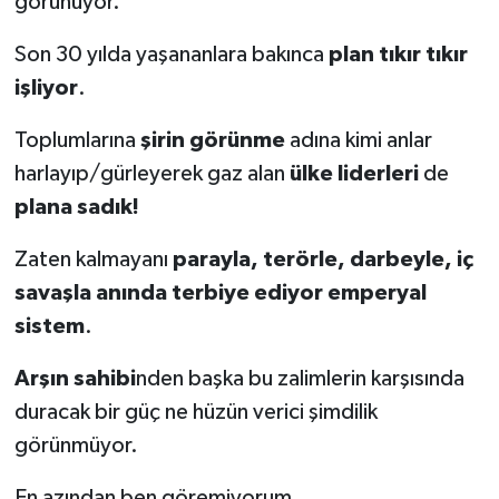
görünüyor.
Son 30 yılda yaşananlara bakınca
plan tıkır tıkır
işliyor
.
Toplumlarına
şirin görünme
adına kimi anlar
harlayıp/gürleyerek gaz alan
ülke liderleri
de
plana sadık!
Zaten kalmayanı
parayla, terörle, darbeyle, iç
savaşla anında terbiye ediyor emperyal
sistem
.
Arşın sahibi
nden başka bu zalimlerin karşısında
duracak bir güç ne hüzün verici şimdilik
görünmüyor.
En azından ben göremiyorum.