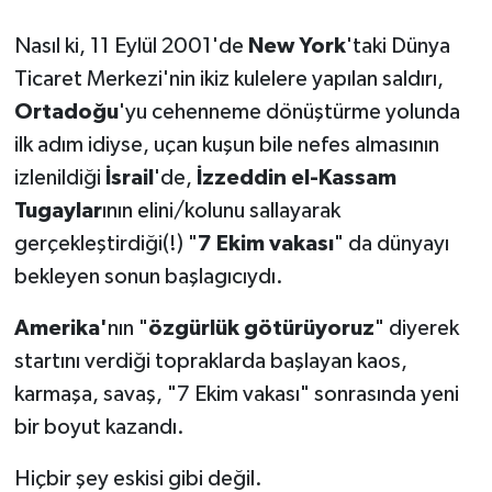
Nasıl ki, 11 Eylül 2001'de
New York
'taki Dünya
Ticaret Merkezi'nin ikiz kulelere yapılan saldırı,
Ortadoğu
'yu cehenneme dönüştürme yolunda
ilk adım idiyse, uçan kuşun bile nefes almasının
izlenildiği
İsrail
'de,
İzzeddin el-Kassam
Tugaylar
ının elini/kolunu sallayarak
gerçekleştirdiği(!) "
7 Ekim vakası
" da dünyayı
bekleyen sonun başlagıcıydı.
Amerika'
nın "
özgürlük götürüyoruz
" diyerek
startını verdiği topraklarda başlayan kaos,
karmaşa, savaş, "7 Ekim vakası" sonrasında yeni
bir boyut kazandı.
Hiçbir şey eskisi gibi değil.