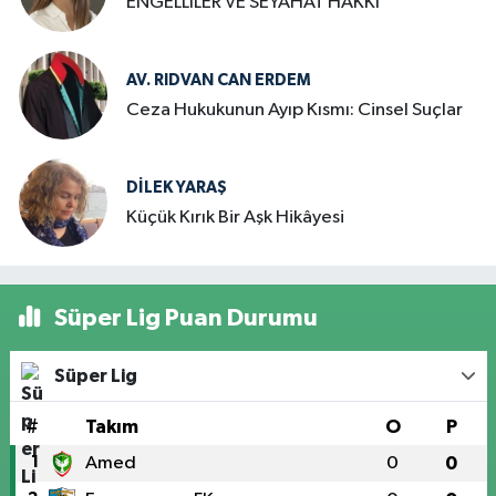
ENGELLİLER VE SEYAHAT HAKKI
AV. RIDVAN CAN ERDEM
Ceza Hukukunun Ayıp Kısmı: Cinsel Suçlar
DILEK YARAŞ
Küçük Kırık Bir Aşk Hikâyesi
Süper Lig Puan Durumu
Süper Lig
#
Takım
O
P
1
Amed
0
0