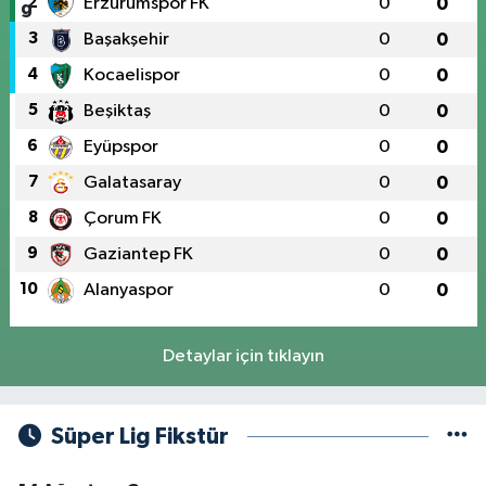
2
Erzurumspor FK
0
0
3
Başakşehir
0
0
4
Kocaelispor
0
0
5
Beşiktaş
0
0
6
Eyüpspor
0
0
7
Galatasaray
0
0
8
Çorum FK
0
0
9
Gaziantep FK
0
0
10
Alanyaspor
0
0
Detaylar için tıklayın
Süper Lig Fikstür