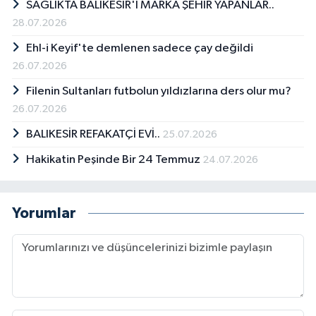
SAĞLIKTA BALIKESİR'İ MARKA ŞEHİR YAPANLAR..
Bir dönem Marmara Gazeteciler Federasyonu
28.07.2026
Genel Başkanlığı görevini üstlenen Demir,
Türkiye Gazeteciler Konfederasyonu Genel
Ehl-i Keyif'te demlenen sadece çay değildi
Başkan Yardımcılığı görevinde bulundu. Demir,
26.07.2026
evli olup iki çocuk babasıdır.
Filenin Sultanları futbolun yıldızlarına ders olur mu?
26.07.2026
BALIKESİR REFAKATÇİ EVİ..
25.07.2026
Hakikatin Peşinde Bir 24 Temmuz
24.07.2026
Yorumlar