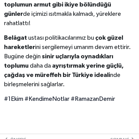
toplumun armut gibi ikiye bölündüğü
günler
de içimizi ısıtmakla kalmadı, yüreklere
rahatlattı!
Belâgat
ustası politikacılarımız bu
çok güzel
hareketler
ini sergilemeyi umarım devam ettirir.
Bugüne değin
sinir uçlarıyla oynadıkları
toplumu
daha da
ayrıştırmak yerine güçlü,
çağdaş ve müreffeh bir Türkiye ideali
nde
birleşmelerini sağlarlar.
#1Ekim
#KendimeNotlar
#RamazanDemir