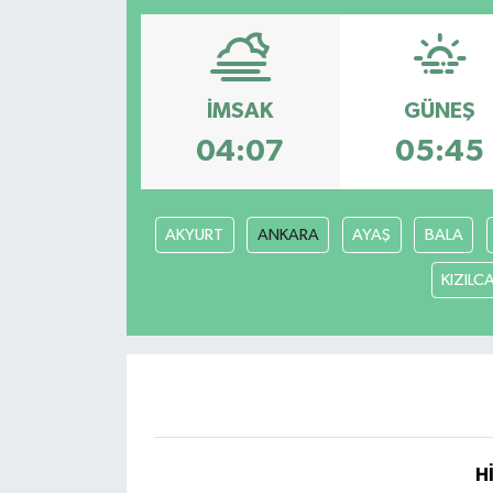
İMSAK
GÜNEŞ
04:07
05:45
AKYURT
ANKARA
AYAŞ
BALA
KIZIL
H