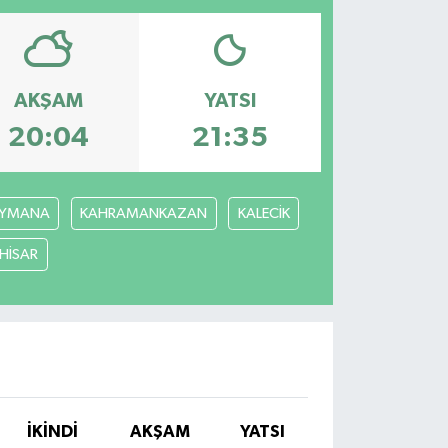
AKŞAM
YATSI
20:04
21:35
YMANA
KAHRAMANKAZAN
KALECİK
ÇHİSAR
İKINDI
AKŞAM
YATSI