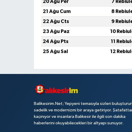
20 Ağu Per
7 Rebiul
21 Ağu Cum
8 Rebiul
22 Ağu Cts
9 Rebiul
23 Ağu Paz
10 Rebiu
24 Ağu Pts
11 Rebiu
25 Ağu Sal
12 Rebiu
Balikesirim.Net; Yepyeni temasıyla sizleri buluşturu
sadelik ve modernizmi bir araya getiriyor. Şatafatta
kaçınıyor ve insanlara Balıkesir ile ilgili son dakika
haberlerini okuyabilecekleri bir altyapı sunuyor.