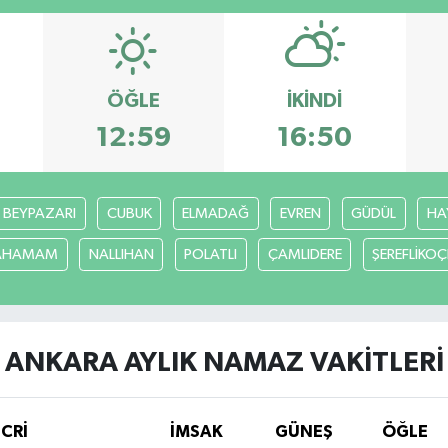
ÖĞLE
İKINDI
12:59
16:50
BEYPAZARI
CUBUK
ELMADAĞ
EVREN
GÜDÜL
HA
CAHAMAM
NALLIHAN
POLATLI
ÇAMLIDERE
ŞEREFLİKO
ANKARA AYLIK NAMAZ VAKITLERI
İCRİ
İMSAK
GÜNEŞ
ÖĞLE