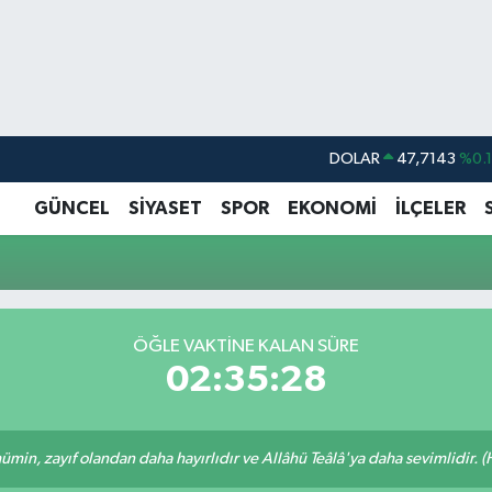
DOLAR
47,7143
%0.
EURO
55,0317
%-0.
GÜNCEL
SİYASET
SPOR
EKONOMİ
İLÇELER
STERLİN
64,2463
%0.
GRAM ALTIN
6574.81
%1.
BİST100
13.799
%7
ÖĞLE VAKTINE KALAN SÜRE
BITCOIN
64.225,61
%-0.
02:35:28
min, zayıf olandan daha hayırlıdır ve Allâhü Teâlâ'ya daha sevimlidir. (H