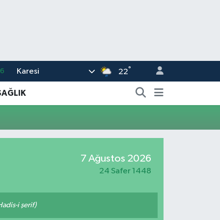
°
Karesi
16
22
02
SAĞLIK
07
44
0
7 Ağustos 2026
63
24 Safer 1448
adis-i şerif)