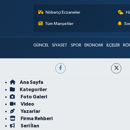
Nöbetçi Eczaneler
H
Tüm Manşetler
Son
GÜNCEL
SİYASET
SPOR
EKONOMİ
İLÇELER
RÖ
Ana Sayfa
Kategoriler
Foto Galeri
Video
Yazarlar
Firma Rehberi
Seri İlan