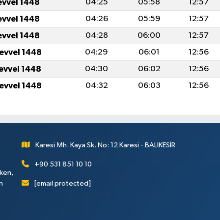
evvel 1448
04:25
05:58
12:57
evvel 1448
04:26
05:59
12:57
evvel 1448
04:28
06:00
12:57
levvel 1448
04:29
06:01
12:56
levvel 1448
04:30
06:02
12:56
levvel 1448
04:32
06:03
12:56
Karesi Mh. Kaya Sk. No: 12 Karesi - BALIKESİR
+90 531 851 10 10
rken,
[email protected]
n