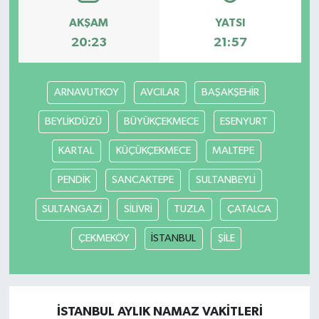
AKŞAM
YATSI
20:23
21:57
ARNAVUTKOY
AVCILAR
BAŞAKŞEHİR
BEYLİKDÜZÜ
BÜYÜKÇEKMECE
ESENYURT
KARTAL
KÜÇÜKÇEKMECE
MALTEPE
PENDİK
SANCAKTEPE
SULTANBEYLİ
SULTANGAZİ
SİLİVRİ
TUZLA
ÇATALCA
ÇEKMEKÖY
İSTANBUL
ŞİLE
İSTANBUL AYLIK NAMAZ VAKITLERI