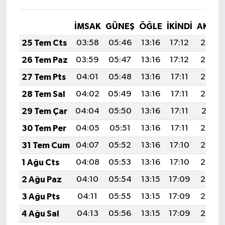
İMSAK
GÜNEŞ
ÖĞLE
İKINDI
AKŞA
25 Tem Cts
03:58
05:46
13:16
17:12
20:35
26 Tem Paz
03:59
05:47
13:16
17:12
20:34
27 Tem Pts
04:01
05:48
13:16
17:11
20:33
28 Tem Sal
04:02
05:49
13:16
17:11
20:32
29 Tem Çar
04:04
05:50
13:16
17:11
20:31
30 Tem Per
04:05
05:51
13:16
17:11
20:30
31 Tem Cum
04:07
05:52
13:16
17:10
20:29
1 Ağu Cts
04:08
05:53
13:16
17:10
20:28
2 Ağu Paz
04:10
05:54
13:15
17:09
20:27
3 Ağu Pts
04:11
05:55
13:15
17:09
20:26
4 Ağu Sal
04:13
05:56
13:15
17:09
20:25