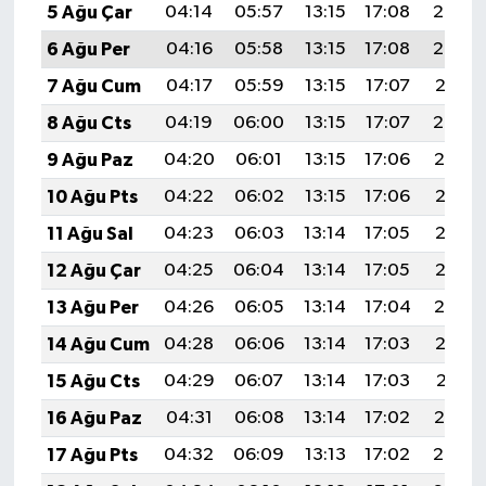
5 Ağu Çar
04:14
05:57
13:15
17:08
20:24
6 Ağu Per
04:16
05:58
13:15
17:08
20:23
7 Ağu Cum
04:17
05:59
13:15
17:07
20:21
8 Ağu Cts
04:19
06:00
13:15
17:07
20:20
9 Ağu Paz
04:20
06:01
13:15
17:06
20:19
10 Ağu Pts
04:22
06:02
13:15
17:06
20:18
11 Ağu Sal
04:23
06:03
13:14
17:05
20:16
12 Ağu Çar
04:25
06:04
13:14
17:05
20:15
13 Ağu Per
04:26
06:05
13:14
17:04
20:14
14 Ağu Cum
04:28
06:06
13:14
17:03
20:12
15 Ağu Cts
04:29
06:07
13:14
17:03
20:11
16 Ağu Paz
04:31
06:08
13:14
17:02
20:10
17 Ağu Pts
04:32
06:09
13:13
17:02
20:08