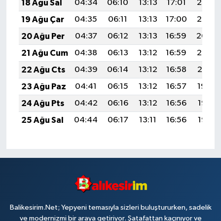
18 Ağu Sal
04:34
06:10
13:13
17:01
20:07
19 Ağu Çar
04:35
06:11
13:13
17:00
20:05
20 Ağu Per
04:37
06:12
13:13
16:59
20:04
21 Ağu Cum
04:38
06:13
13:12
16:59
20:02
22 Ağu Cts
04:39
06:14
13:12
16:58
20:01
23 Ağu Paz
04:41
06:15
13:12
16:57
19:59
24 Ağu Pts
04:42
06:16
13:12
16:56
19:58
25 Ağu Sal
04:44
06:17
13:11
16:56
19:56
Balikesirim.Net; Yepyeni temasıyla sizleri buluştururken, sadelik
ve modernizmi bir araya getiriyor. Şatafattan kaçınıyor ve