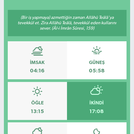
(Bir iş yapmaya) azmettiğin zaman Allâhü Teâlâ'ya
tevekkül et. Zira Allâhü Teâlâ, tevekkül eden kullarını
sever. (Âl-i İmrân Sûresi, 159)
İMSAK
GÜNEŞ
04:16
05:58
ÖĞLE
İKINDI
13:15
17:08