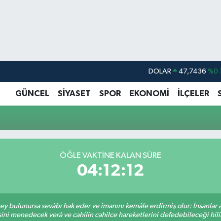
DOLAR
47,7436
%0.
EURO
55,2510
%0.
GÜNCEL
SİYASET
SPOR
EKONOMİ
İLÇELER
STERLİN
64,4811
%0.
GRAM ALTIN
6660.55
BİST100
13.779
%-
ÖĞLE VAKTINE KALAN SÜRE
BITCOIN
64.815,30
%-0
04:12:12
 şey bulunursa sevâbı hak eder ve imanını kemâle erdirmiş olur: İnsanlar 
ini menedecek verâ ve cahilin cahilce hareketlerini defedebileceği hili