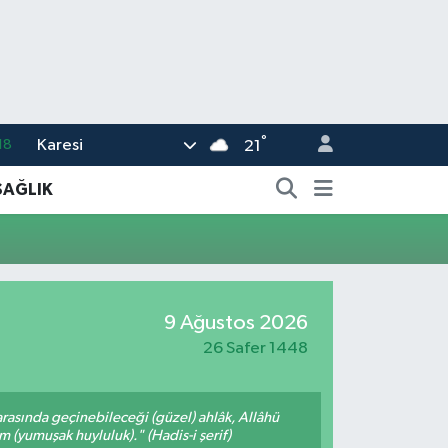
°
Karesi
18
21
32
SAĞLIK
38
%0
14
9 Ağustos 2026
.1
26 Safer 1448
arasında geçinebileceği (güzel) ahlâk, Allâhü
m (yumuşak huyluluk)." (Hadis-i şerif)