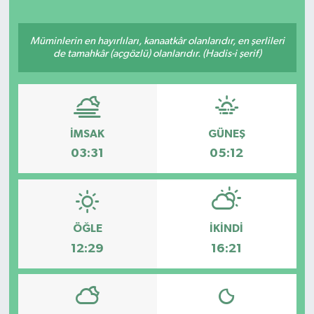
Müminlerin en hayırlıları, kanaatkâr olanlarıdır, en şerlileri
de tamahkâr (açgözlü) olanlarıdır. (Hadis-i şerif)
İMSAK
GÜNEŞ
03:31
05:12
ÖĞLE
İKINDI
12:29
16:21