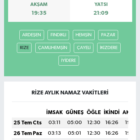
AKŞAM
YATSI
19:35
21:09
ARDEŞEN
FINDIKLI
HEMŞİN
PAZAR
RİZE
ÇAMLIHEMŞİN
ÇAYELİ
İKİZDERE
İYİDERE
RİZE AYLIK NAMAZ VAKITLERI
İMSAK
GÜNEŞ
ÖĞLE
İKINDI
AKŞA
25 Tem Cts
03:11
05:00
12:30
16:26
19:49
26 Tem Paz
03:13
05:01
12:30
16:26
19:48