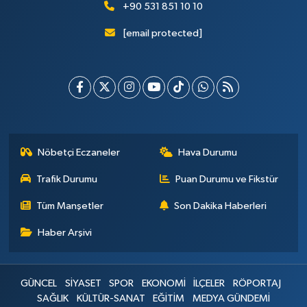
+90 531 851 10 10
[email protected]
Nöbetçi Eczaneler
Hava Durumu
Trafik Durumu
Puan Durumu ve Fikstür
Tüm Manşetler
Son Dakika Haberleri
Haber Arşivi
GÜNCEL
SİYASET
SPOR
EKONOMİ
İLÇELER
RÖPORTAJ
SAĞLIK
KÜLTÜR-SANAT
EĞİTİM
MEDYA GÜNDEMİ