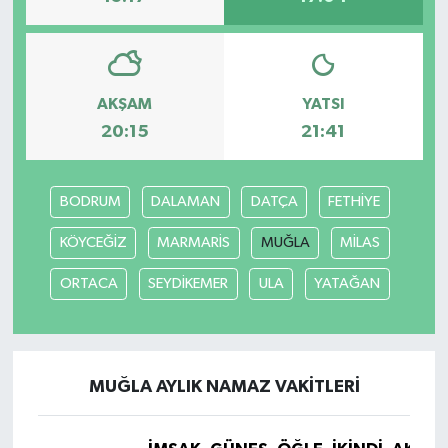
AKŞAM
YATSI
20:15
21:41
BODRUM
DALAMAN
DATÇA
FETHİYE
KÖYCEĞİZ
MARMARİS
MUĞLA
MİLAS
ORTACA
SEYDİKEMER
ULA
YATAĞAN
MUĞLA AYLIK NAMAZ VAKITLERI