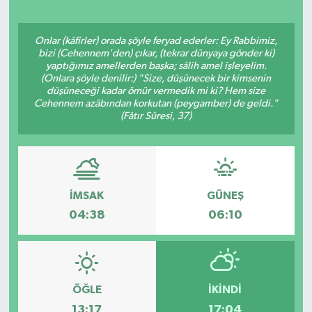
Onlar (kâfirler) orada şöyle feryad ederler: Ey Rabbimiz,
bizi (Cehennem'den) çıkar, (tekrar dünyaya gönder ki)
yaptığımız amellerden başka; sâlih amel işleyelim.
(Onlara şöyle denilir:) "Size, düşünecek bir kimsenin
düşüneceği kadar ömür vermedik mi ki? Hem size
Cehennem azâbından korkutan (peygamber) de geldi."
(Fâtır Sûresi, 37)
İMSAK
GÜNEŞ
04:38
06:10
ÖĞLE
İKINDI
13:17
17:04