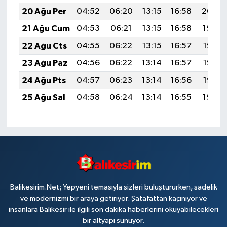
20 Ağu Per
04:52
06:20
13:15
16:58
20:00
21 Ağu Cum
04:53
06:21
13:15
16:58
19:59
22 Ağu Cts
04:55
06:22
13:15
16:57
19:58
23 Ağu Paz
04:56
06:22
13:14
16:57
19:56
24 Ağu Pts
04:57
06:23
13:14
16:56
19:55
25 Ağu Sal
04:58
06:24
13:14
16:55
19:54
Balikesirim.Net; Yepyeni temasıyla sizleri buluştururken, sadelik
ve modernizmi bir araya getiriyor. Şatafattan kaçınıyor ve
insanlara Balıkesir ile ilgili son dakika haberlerini okuyabilecekleri
bir altyapı sunuyor.