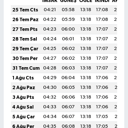
İMSAK
GÜNEŞ
ÖĞLE
İKINDI
AKŞA
25 Tem Cts
04:21
05:58
13:18
17:08
20:28
26 Tem Paz
04:22
05:59
13:18
17:08
20:27
27 Tem Pts
04:23
06:00
13:18
17:07
20:26
28 Tem Sal
04:24
06:01
13:18
17:07
20:25
29 Tem Çar
04:25
06:02
13:18
17:07
20:25
30 Tem Per
04:27
06:02
13:18
17:07
20:24
31 Tem Cum
04:28
06:03
13:18
17:07
20:23
1 Ağu Cts
04:29
06:04
13:18
17:06
20:22
2 Ağu Paz
04:30
06:05
13:18
17:06
20:21
3 Ağu Pts
04:32
06:06
13:18
17:06
20:20
4 Ağu Sal
04:33
06:07
13:18
17:06
20:19
5 Ağu Çar
04:34
06:07
13:18
17:05
20:18
6 Ağu Per
04:35
06:08
13:18
17:05
20:17