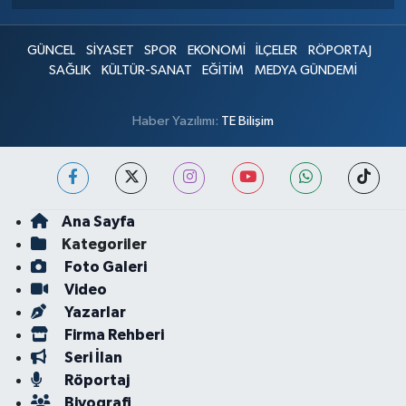
GÜNCEL
SİYASET
SPOR
EKONOMİ
İLÇELER
RÖPORTAJ
SAĞLIK
KÜLTÜR-SANAT
EĞİTİM
MEDYA GÜNDEMİ
Haber Yazılımı:
TE Bilişim
Ana Sayfa
Kategoriler
Foto Galeri
Video
Yazarlar
Firma Rehberi
Seri İlan
Röportaj
Biyografi