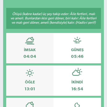
Ölüyü (kabre kadar) üç şey takip eder: Âile fertleri, malı
ve ameli. Bunlardan ikisi geri döner, biri kalır: Âile fertleri
ve malı geri döner, ameli (kendisiyle) kalır. (Hadis-i şerif)
İMSAK
GÜNEŞ
04:04
05:46
ÖĞLE
İKINDI
13:01
16:54