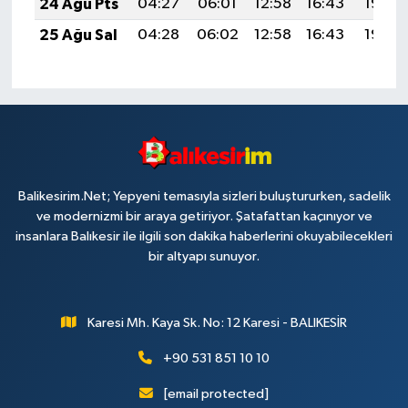
24 Ağu Pts
04:27
06:01
12:58
16:43
19:45
25 Ağu Sal
04:28
06:02
12:58
16:43
19:44
Balikesirim.Net; Yepyeni temasıyla sizleri buluştururken, sadelik
ve modernizmi bir araya getiriyor. Şatafattan kaçınıyor ve
insanlara Balıkesir ile ilgili son dakika haberlerini okuyabilecekleri
bir altyapı sunuyor.
Karesi Mh. Kaya Sk. No: 12 Karesi - BALIKESİR
+90 531 851 10 10
[email protected]