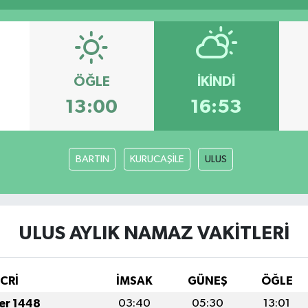
ÖĞLE
İKINDI
13:00
16:53
BARTIN
KURUCAŞİLE
ULUS
ULUS AYLIK NAMAZ VAKITLERI
İCRİ
İMSAK
GÜNEŞ
ÖĞLE
fer 1448
03:40
05:30
13:01