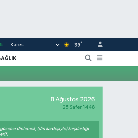
°
Karesi
18
35
32
SAĞLIK
38
03
14
8 Ağustos 2026
18
25 Safer 1448
üzelce dinlemek, (din kardeşiyle) karşılaştığı
erif)