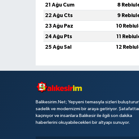
21 Ağu Cum
8 Rebiul
22 Ağu Cts
9 Rebiul
23 Ağu Paz
10 Rebiu
24 Ağu Pts
11 Rebiu
25 Ağu Sal
12 Rebiu
Balikesirim.Net; Yepyeni temasıyla sizleri buluşturu
sadelik ve modernizmi bir araya getiriyor. Şatafatta
kaçınıyor ve insanlara Balıkesir ile ilgili son dakika
haberlerini okuyabilecekleri bir altyapı sunuyor.