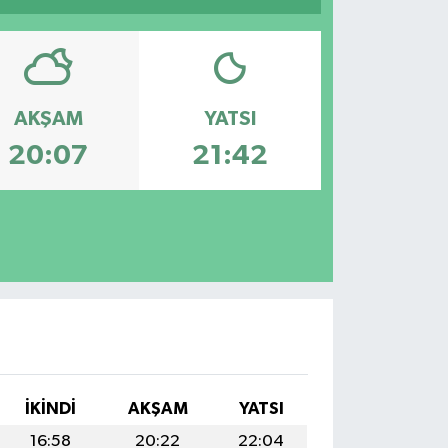
AKŞAM
YATSI
20:07
21:42
İKINDI
AKŞAM
YATSI
16:58
20:22
22:04