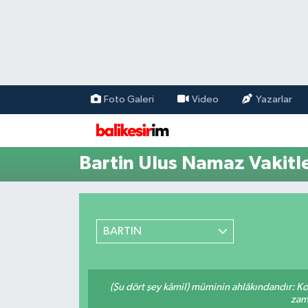
Foto Galeri
Video
Yazarlar
Bartin Ulus Namaz Vakitle
BARTIN
(Şu dört şey kâmil) müminin ahlâkındandır: Ko
zama