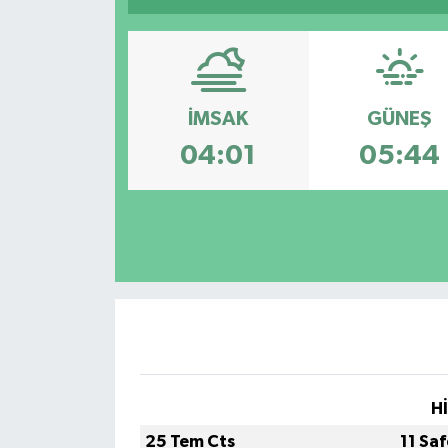
İMSAK
GÜNEŞ
04:01
05:44
H
25 Tem Cts
11 Sa