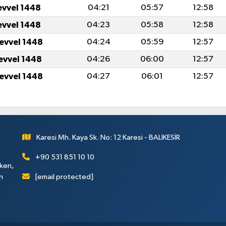
evvel 1448
04:21
05:57
12:58
evvel 1448
04:23
05:58
12:58
levvel 1448
04:24
05:59
12:57
levvel 1448
04:26
06:00
12:57
levvel 1448
04:27
06:01
12:57
Karesi Mh. Kaya Sk. No: 12 Karesi - BALIKESİR
+90 531 851 10 10
rken,
[email protected]
n