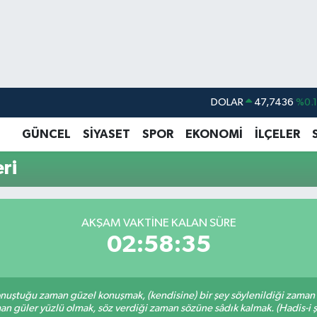
DOLAR
47,7436
%0.
EURO
55,2510
%0.
GÜNCEL
SİYASET
SPOR
EKONOMİ
İLÇELER
STERLİN
64,4811
%0.
ri
GRAM ALTIN
6660.55
%0.
BİST100
13.779
%-
AKŞAM VAKTINE KALAN SÜRE
BITCOIN
64.944,08
%-0.
02:58:35
nuştuğu zaman güzel konuşmak, (kendisine) bir şey söylenildiği zaman g
n güler yüzlü olmak, söz verdiği zaman sözüne sâdık kalmak. (Hadis-i ş