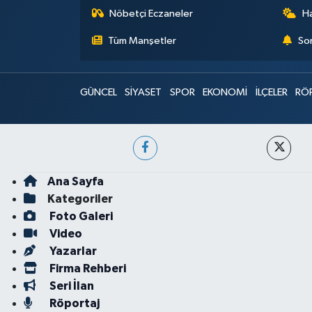
Nöbetçi Eczaneler
H
Tüm Manşetler
Son
GÜNCEL
SİYASET
SPOR
EKONOMİ
İLÇELER
RÖ
Ana Sayfa
Kategoriler
Foto Galeri
Video
Yazarlar
Firma Rehberi
Seri İlan
Röportaj