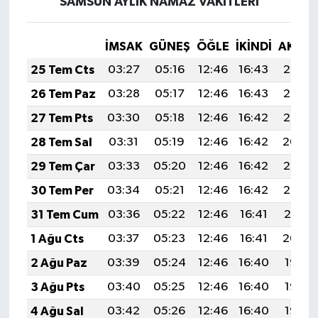
SAMSUN AYLIK NAMAZ VAKITLERI
İMSAK
GÜNEŞ
ÖĞLE
İKINDI
AKŞA
25 Tem Cts
03:27
05:16
12:46
16:43
20:07
26 Tem Paz
03:28
05:17
12:46
16:43
20:06
27 Tem Pts
03:30
05:18
12:46
16:42
20:05
28 Tem Sal
03:31
05:19
12:46
16:42
20:04
29 Tem Çar
03:33
05:20
12:46
16:42
20:03
30 Tem Per
03:34
05:21
12:46
16:42
20:02
31 Tem Cum
03:36
05:22
12:46
16:41
20:01
1 Ağu Cts
03:37
05:23
12:46
16:41
20:00
2 Ağu Paz
03:39
05:24
12:46
16:40
19:58
3 Ağu Pts
03:40
05:25
12:46
16:40
19:57
4 Ağu Sal
03:42
05:26
12:46
16:40
19:56