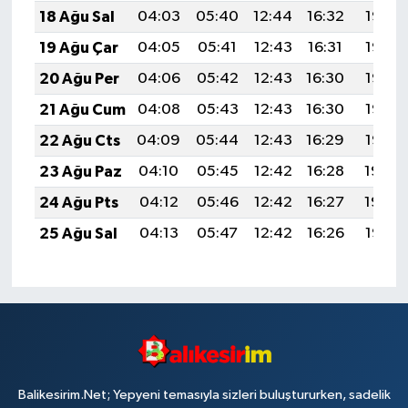
18 Ağu Sal
04:03
05:40
12:44
16:32
19:38
19 Ağu Çar
04:05
05:41
12:43
16:31
19:36
20 Ağu Per
04:06
05:42
12:43
16:30
19:35
21 Ağu Cum
04:08
05:43
12:43
16:30
19:33
22 Ağu Cts
04:09
05:44
12:43
16:29
19:32
23 Ağu Paz
04:10
05:45
12:42
16:28
19:30
24 Ağu Pts
04:12
05:46
12:42
16:27
19:29
25 Ağu Sal
04:13
05:47
12:42
16:26
19:27
Balikesirim.Net; Yepyeni temasıyla sizleri buluştururken, sadelik