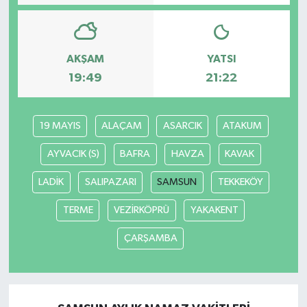
AKŞAM
YATSI
19:49
21:22
19 MAYIS
ALAÇAM
ASARCIK
ATAKUM
AYVACIK (S)
BAFRA
HAVZA
KAVAK
LADİK
SALIPAZARI
SAMSUN
TEKKEKÖY
TERME
VEZİRKÖPRÜ
YAKAKENT
ÇARŞAMBA