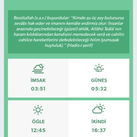
Resûlullah (s.a.v.) buyurdular: "Kimde şu üç şey bulunursa
sevâbı hak eder ve imanını kemâle erdirmiş olur: İnsanlar
arasında geçinebileceği (güzel) ahlâk, Allâhü Teâlâ'nın
haram kıldıklarından kendisini menedecek verâ ve cahilin
cahilce hareketlerini defedebileceği hilim (yumuşak
huyluluk)." (Hadis-i şerif)
İMSAK
GÜNEŞ
03:51
05:32
ÖĞLE
İKINDI
12:45
16:37