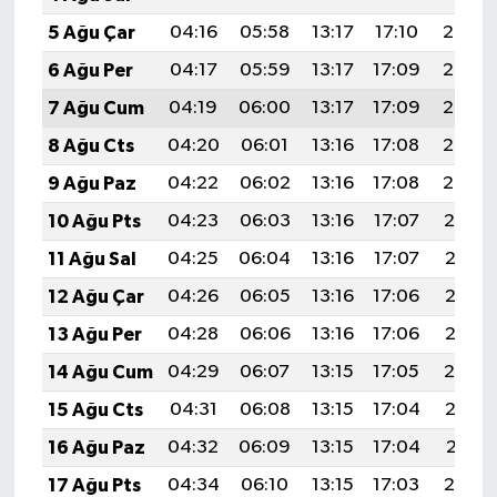
5 Ağu Çar
04:16
05:58
13:17
17:10
20:25
6 Ağu Per
04:17
05:59
13:17
17:09
20:24
7 Ağu Cum
04:19
06:00
13:17
17:09
20:23
8 Ağu Cts
04:20
06:01
13:16
17:08
20:22
9 Ağu Paz
04:22
06:02
13:16
17:08
20:20
10 Ağu Pts
04:23
06:03
13:16
17:07
20:19
11 Ağu Sal
04:25
06:04
13:16
17:07
20:18
12 Ağu Çar
04:26
06:05
13:16
17:06
20:17
13 Ağu Per
04:28
06:06
13:16
17:06
20:15
14 Ağu Cum
04:29
06:07
13:15
17:05
20:14
15 Ağu Cts
04:31
06:08
13:15
17:04
20:12
16 Ağu Paz
04:32
06:09
13:15
17:04
20:11
17 Ağu Pts
04:34
06:10
13:15
17:03
20:10