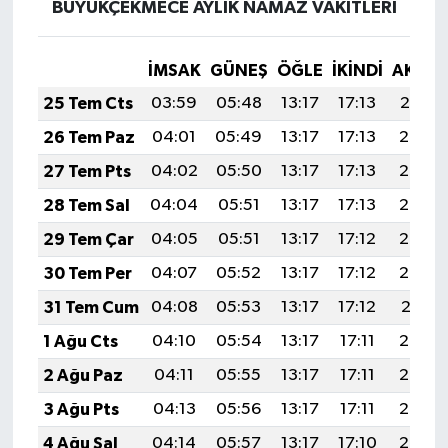
BÜYÜKÇEKMECE AYLIK NAMAZ VAKITLERI
İMSAK
GÜNEŞ
ÖĞLE
İKINDI
AKŞA
25 Tem Cts
03:59
05:48
13:17
17:13
20:37
26 Tem Paz
04:01
05:49
13:17
17:13
20:36
27 Tem Pts
04:02
05:50
13:17
17:13
20:35
28 Tem Sal
04:04
05:51
13:17
17:13
20:34
29 Tem Çar
04:05
05:51
13:17
17:12
20:33
30 Tem Per
04:07
05:52
13:17
17:12
20:32
31 Tem Cum
04:08
05:53
13:17
17:12
20:31
1 Ağu Cts
04:10
05:54
13:17
17:11
20:30
2 Ağu Paz
04:11
05:55
13:17
17:11
20:29
3 Ağu Pts
04:13
05:56
13:17
17:11
20:28
4 Ağu Sal
04:14
05:57
13:17
17:10
20:27