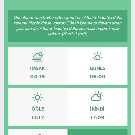
Günahlarından tevbe eden gençten, Allâhü Teâlâ'ya daha
sevimli hiçbir kimse yoktur. Günah işlemeye devam eden
yaşlıdan da, Allâhü Teâlâ'ya daha sevimsiz hiçbir kimse
yoktur. (Hadis-i şerif)
İMSAK
GÜNEŞ
04:19
06:00
ÖĞLE
İKINDI
13:17
17:09