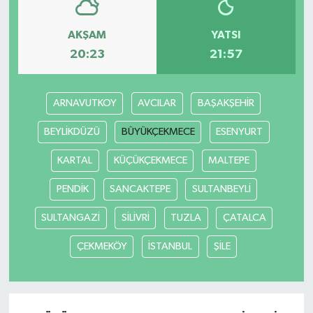
AKŞAM
YATSI
20:23
21:57
ARNAVUTKOY
AVCILAR
BAŞAKŞEHİR
BEYLİKDÜZÜ
BÜYÜKÇEKMECE
ESENYURT
KARTAL
KÜÇÜKÇEKMECE
MALTEPE
PENDİK
SANCAKTEPE
SULTANBEYLİ
SULTANGAZİ
SİLİVRİ
TUZLA
ÇATALCA
ÇEKMEKÖY
İSTANBUL
ŞİLE