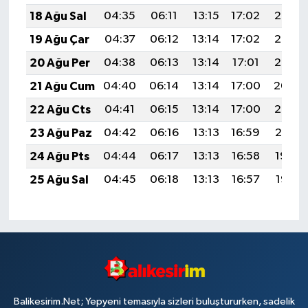
18 Ağu Sal
04:35
06:11
13:15
17:02
20:08
19 Ağu Çar
04:37
06:12
13:14
17:02
20:07
20 Ağu Per
04:38
06:13
13:14
17:01
20:05
21 Ağu Cum
04:40
06:14
13:14
17:00
20:04
22 Ağu Cts
04:41
06:15
13:14
17:00
20:02
23 Ağu Paz
04:42
06:16
13:13
16:59
20:01
24 Ağu Pts
04:44
06:17
13:13
16:58
19:59
25 Ağu Sal
04:45
06:18
13:13
16:57
19:58
Balikesirim.Net; Yepyeni temasıyla sizleri buluştururken, sadelik