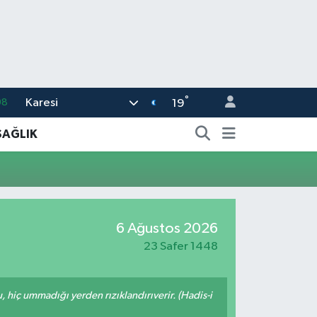
°
Karesi
08
19
02
SAĞLIK
16
44
11
6 Ağustos 2026
32
23 Safer 1448
u, hiç ummadığı yerden rızıklandırıverir. (Hadis-i