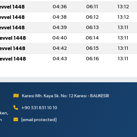
evvel 1448
04:36
06:11
13:12
evvel 1448
04:38
06:12
13:12
evvel 1448
04:39
06:13
13:11
levvel 1448
04:40
06:14
13:11
levvel 1448
04:42
06:15
13:11
levvel 1448
04:43
06:16
13:11
Karesi Mh. Kaya Sk. No: 12 Karesi - BALIKESİR
+90 531 851 10 10
rken,
[email protected]
n