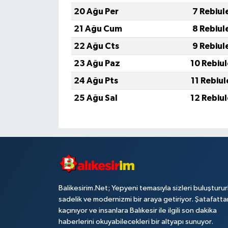
20 Ağu Per
7 Rebiul
21 Ağu Cum
8 Rebiul
22 Ağu Cts
9 Rebiul
23 Ağu Paz
10 Rebiu
24 Ağu Pts
11 Rebiu
25 Ağu Sal
12 Rebiu
Balikesirim.Net; Yepyeni temasıyla sizleri buluşturu
sadelik ve modernizmi bir araya getiriyor. Şatafatta
kaçınıyor ve insanlara Balıkesir ile ilgili son dakika
haberlerini okuyabilecekleri bir altyapı sunuyor.