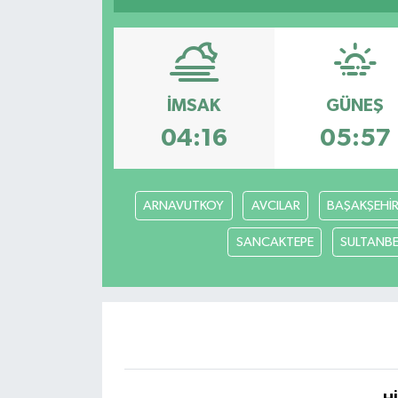
İMSAK
GÜNEŞ
04:16
05:57
ARNAVUTKOY
AVCILAR
BAŞAKŞEHİ
SANCAKTEPE
SULTANBE