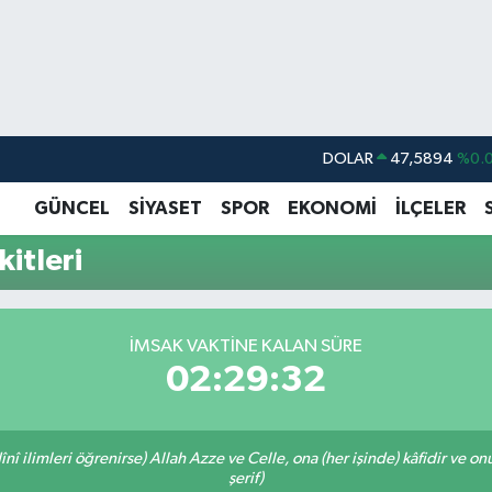
DOLAR
47,5894
%0.
EURO
55,0398
%-0.
GÜNCEL
SİYASET
SPOR
EKONOMİ
İLÇELER
STERLİN
64,1581
%0.
itleri
GRAM ALTIN
6508.83
%4.
BİST100
13.703
%
İMSAK VAKTINE KALAN SÜRE
BITCOIN
64.927,78
%1.
02:29:32
î ilimleri öğrenirse) Allah Azze ve Celle, ona (her işinde) kâfidir ve on
şerif)