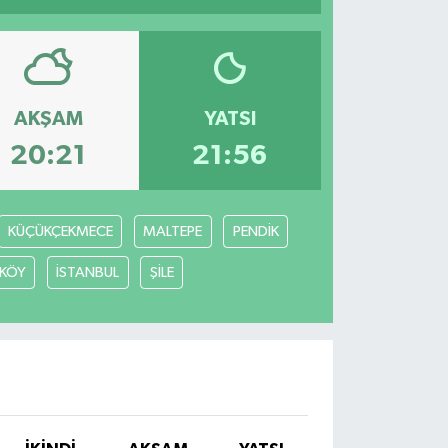
AKŞAM
YATSI
20:21
21:56
KÜÇÜKÇEKMECE
MALTEPE
PENDİK
KÖY
İSTANBUL
ŞİLE