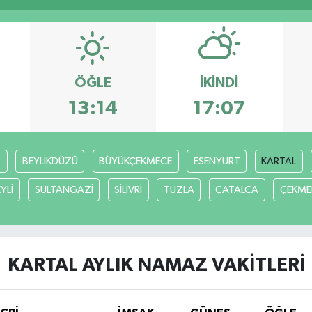
ÖĞLE
İKINDI
13:14
17:07
R
BEYLİKDÜZÜ
BÜYÜKÇEKMECE
ESENYURT
KARTAL
YLİ
SULTANGAZİ
SİLİVRİ
TUZLA
ÇATALCA
ÇEKME
KARTAL AYLIK NAMAZ VAKITLERI