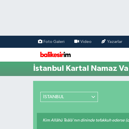
Foto Galeri
Video
Yazarlar
İstanbul Kartal Namaz Vak
İSTANBUL
Kim Allâhü Teâlâ'nın dininde tefakkuh ederse (dîn