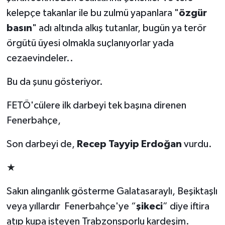
kelepçe takanlar ile bu zulmü yapanlara "
özgür
basın
" adı altında alkış tutanlar, bugün ya terör
örgütü üyesi olmakla suçlanıyorlar yada
cezaevindeler..
Bu da şunu gösteriyor.
FETÖ'cülere ilk darbeyi tek başına direnen
Fenerbahçe,
Son darbeyi de,
Recep Tayyip Erdoğan
vurdu.
★
Sakın alınganlık gösterme Galatasaraylı, Beşiktaşlı
veya yıllardır Fenerbahçe'ye “
şikeci
” diye iftira
atıp kupa isteyen Trabzonsporlu kardeşim.