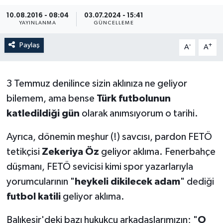
10.08.2016 - 08:04
03.07.2024 - 15:41
YAYINLANMA
GÜNCELLEME
Paylaş
-
+
A
A
3 Temmuz denilince sizin aklınıza ne geliyor
bilemem, ama bense
Türk futbolunun
katledildiği gün
olarak anımsıyorum o tarihi.
Ayrıca, dönemin meşhur (!) savcısı, pardon FETÖ
tetikçisi
Zekeriya Öz
geliyor aklıma. Fenerbahçe
düşmanı, FETÖ sevicisi kimi spor yazarlarıyla
yorumcularının "
heykeli dikilecek adam
" dediği
futbol katili
geliyor aklıma.
Balıkesir'deki bazı hukukçu arkadaşlarımızın; "
O