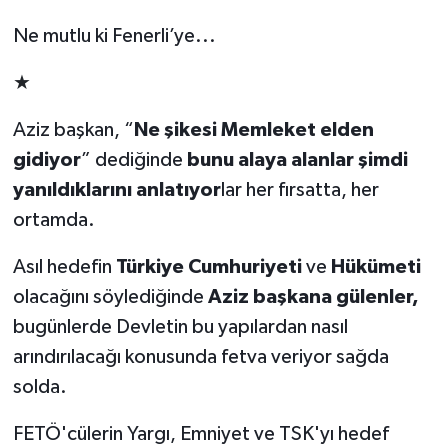
Ne mutlu ki Fenerli’ye...
★
Aziz başkan, “
Ne şikesi Memleket elden
gidiyor
” dediğinde
bunu alaya alanlar şimdi
yanıldıklarını anlatıyor
lar her fırsatta, her
ortamda.
Asıl hedefin
Türkiye Cumhuriyeti
ve
Hükümeti
olacağını söylediğinde
Aziz başkana gülenler,
bugünlerde Devletin bu yapılardan nasıl
arındırılacağı konusunda fetva veriyor sağda
solda.
FETÖ'cülerin Yargı, Emniyet ve TSK'yı hedef