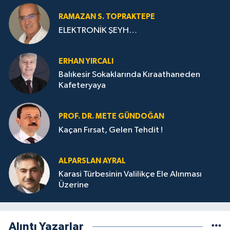
RAMAZAN S. TOPRAKTEPE
ELEKTRONİK ŞEYH…
ERHAN YIRCALI
Balıkesir Sokaklarında Kıraathaneden
Kafeteryaya
PROF. DR. METE GÜNDOĞAN
Kaçan Fırsat, Gelen Tehdit !
ALPARSLAN AYRAL
Karasi Türbesinin Valilikçe Ele Alınması
Üzerine
Alıntı Yazarlar