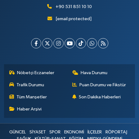
+90 531 851 10 10
[email protected]
Nöbetçi Eczaneler
Hava Durumu
Trafik Durumu
Puan Durumu ve Fikstür
Tüm Manşetler
Son Dakika Haberleri
Haber Arşivi
GÜNCEL
SİYASET
SPOR
EKONOMİ
İLÇELER
RÖPORTAJ
SAĞLIK
KÜLTÜR-SANAT
EĞİTİM
MEDYA GÜNDEMİ