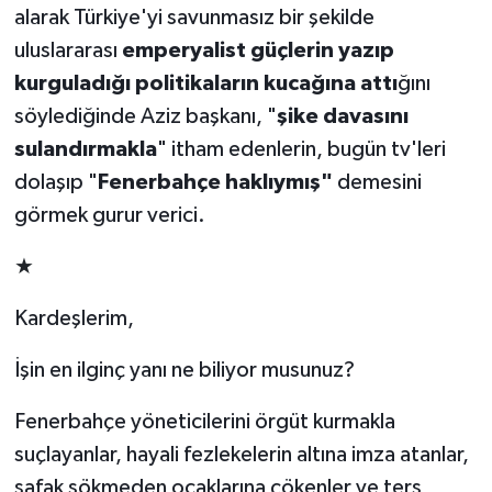
alarak Türkiye'yi savunmasız bir şekilde
uluslararası
emperyalist güçlerin yazıp
kurguladığı politikaların kucağına attı
ğını
söylediğinde Aziz başkanı, "
şike davasını
sulandırmakla
" itham edenlerin, bugün tv'leri
dolaşıp "
Fenerbahçe haklıymış"
demesini
görmek gurur verici.
★
Kardeşlerim,
İşin en ilginç yanı ne biliyor musunuz?
Fenerbahçe yöneticilerini örgüt kurmakla
suçlayanlar, hayali fezlekelerin altına imza atanlar,
şafak sökmeden ocaklarına çökenler ve ters