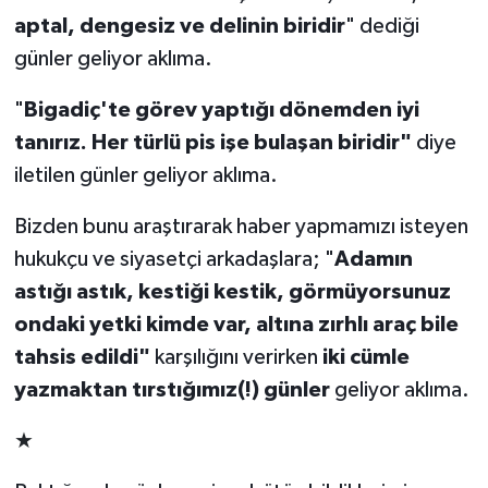
aptal, dengesiz ve delinin biridir
" dediği
günler geliyor aklıma.
"
Bigadiç'te görev yaptığı dönemden iyi
tanırız. Her türlü pis işe bulaşan biridir"
diye
iletilen günler geliyor aklıma.
Bizden bunu araştırarak haber yapmamızı isteyen
hukukçu ve siyasetçi arkadaşlara; "
Adamın
astığı astık, kestiği kestik, görmüyorsunuz
ondaki yetki kimde var, altına zırhlı araç bile
tahsis edildi"
karşılığını verirken
iki cümle
yazmaktan tırstığımız(!) günler
geliyor aklıma.
★