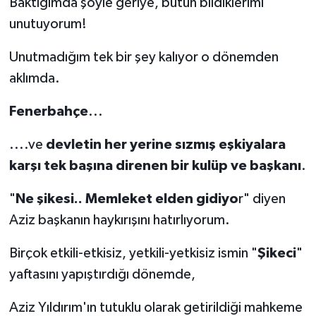
Baktığımda şöyle geriye, bütün bildiklerimi
unutuyorum!
Unutmadığım tek bir şey kalıyor o dönemden
aklımda.
Fenerbahçe
...
....ve
devletin her yerine sızmış eşkiyalara
karşı tek başına direnen bir kulüp ve başkanı
.
"
Ne şikesi.. Memleket elden gidiyo
r" diyen
Aziz başkanın haykırışını hatırlıyorum.
Birçok etkili-etkisiz, yetkili-yetkisiz ismin "
Şikeci
"
yaftasını yapıştırdığı dönemde,
Aziz Yıldırım'ın tutuklu olarak getirildiği mahkeme