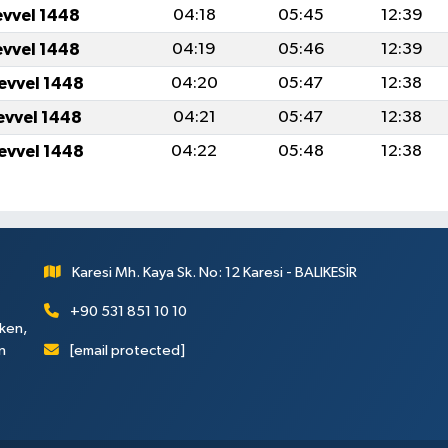
evvel 1448
04:18
05:45
12:39
evvel 1448
04:19
05:46
12:39
levvel 1448
04:20
05:47
12:38
levvel 1448
04:21
05:47
12:38
levvel 1448
04:22
05:48
12:38
Karesi Mh. Kaya Sk. No: 12 Karesi - BALIKESİR
+90 531 851 10 10
rken,
[email protected]
n