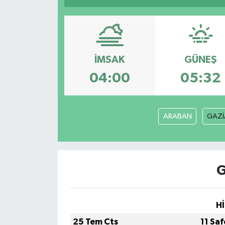
İMSAK
GÜNEŞ
04:00
05:32
ARABAN
GAZİ
G
Hİ
25 Tem Cts
11 Sa