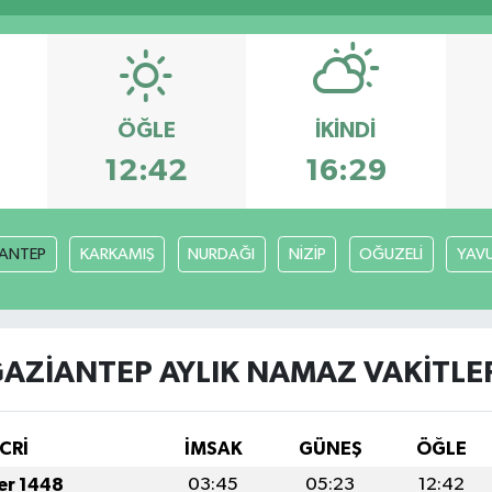
ÖĞLE
İKINDI
12:42
16:29
ANTEP
KARKAMIŞ
NURDAĞI
NİZİP
OĞUZELİ
YAVU
AZİANTEP AYLIK NAMAZ VAKITLE
CRİ
İMSAK
GÜNEŞ
ÖĞLE
fer 1448
03:45
05:23
12:42