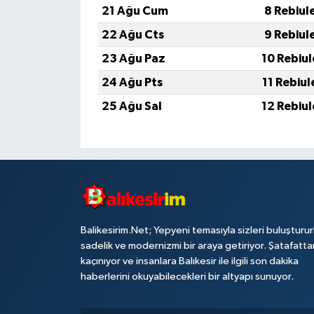
21 Ağu Cum
8 Rebiul
22 Ağu Cts
9 Rebiul
23 Ağu Paz
10 Rebiu
24 Ağu Pts
11 Rebiu
25 Ağu Sal
12 Rebiu
Balikesirim.Net; Yepyeni temasıyla sizleri buluşturu
sadelik ve modernizmi bir araya getiriyor. Şatafatta
kaçınıyor ve insanlara Balıkesir ile ilgili son dakika
haberlerini okuyabilecekleri bir altyapı sunuyor.