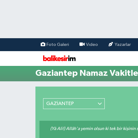
Foto Galeri
Video
Yazarlar
Gaziantep Namaz Vakitle
GAZİANTEP
(Yâ Ali!) Allâh'a yemin olsun ki tek bir kişini