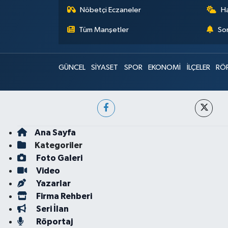
Nöbetçi Eczaneler
H
Tüm Manşetler
Son
GÜNCEL
SİYASET
SPOR
EKONOMİ
İLÇELER
RÖ
Ana Sayfa
Kategoriler
Foto Galeri
Video
Yazarlar
Firma Rehberi
Seri İlan
Röportaj