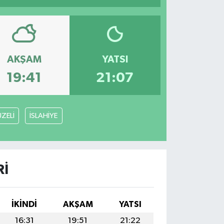
AKŞAM
YATSI
19:41
21:07
ZELİ
İSLAHİYE
RI
İKINDI
AKŞAM
YATSI
16:31
19:51
21:22