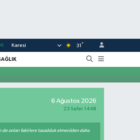
°
Karesi
06
31
02
SAĞLIK
.2
12
70
6 Ağustos 2026
16
23 Safer 1448
enin de onları fakirlere tasadduk etmen)den daha