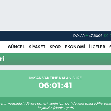
DOLAR
47,6006
%0.
EURO
55,0250
%0.
GÜNCEL
SİYASET
SPOR
EKONOMİ
İLÇELER
STERLİN
64,2398
%0
ri
GRAM ALTIN
6500.87
%0.
BİST100
13.799
%
İMSAK VAKTINE KALAN SÜRE
BITCOIN
64.643,95
%0.
06:01:41
n senin vasıtanla hidâyete ermesi, senin için kızıl develer (bahşedilip s
hayırlıdır. (Hadis-i şerif)