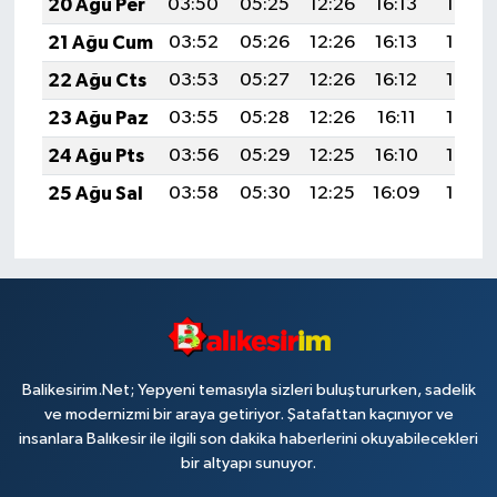
20 Ağu Per
03:50
05:25
12:26
16:13
19:18
21 Ağu Cum
03:52
05:26
12:26
16:13
19:16
22 Ağu Cts
03:53
05:27
12:26
16:12
19:15
23 Ağu Paz
03:55
05:28
12:26
16:11
19:13
24 Ağu Pts
03:56
05:29
12:25
16:10
19:12
25 Ağu Sal
03:58
05:30
12:25
16:09
19:10
Balikesirim.Net; Yepyeni temasıyla sizleri buluştururken, sadelik
ve modernizmi bir araya getiriyor. Şatafattan kaçınıyor ve
insanlara Balıkesir ile ilgili son dakika haberlerini okuyabilecekleri
bir altyapı sunuyor.