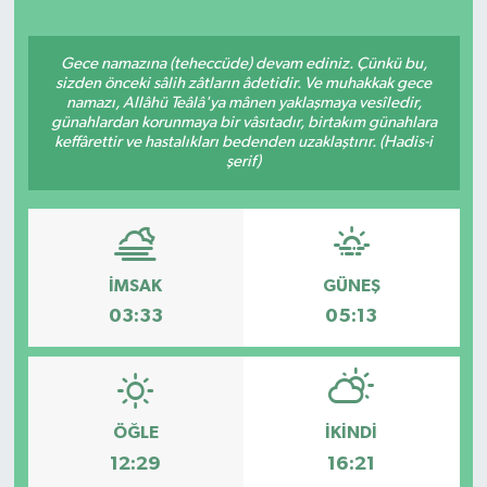
Gece namazına (teheccüde) devam ediniz. Çünkü bu,
sizden önceki sâlih zâtların âdetidir. Ve muhakkak gece
namazı, Allâhü Teâlâ'ya mânen yaklaşmaya vesîledir,
günahlardan korunmaya bir vâsıtadır, birtakım günahlara
keffârettir ve hastalıkları bedenden uzaklaştırır. (Hadis-i
şerif)
İMSAK
GÜNEŞ
03:33
05:13
ÖĞLE
İKINDI
12:29
16:21