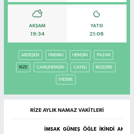
AKŞAM
YATSI
19:34
21:08
ARDEŞEN
FINDIKLI
HEMŞİN
PAZAR
RİZE
ÇAMLIHEMŞİN
ÇAYELİ
İKİZDERE
İYİDERE
RİZE AYLIK NAMAZ VAKITLERI
İMSAK
GÜNEŞ
ÖĞLE
İKINDI
AKŞA