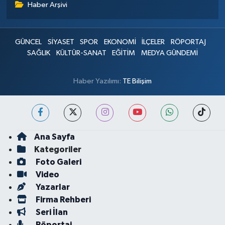
Haber Arşivi
GÜNCEL
SİYASET
SPOR
EKONOMİ
İLÇELER
RÖPORTAJ
SAĞLIK
KÜLTÜR-SANAT
EĞİTİM
MEDYA GÜNDEMİ
Haber Yazılımı:
TE Bilişim
Ana Sayfa
Kategoriler
Foto Galeri
Video
Yazarlar
Firma Rehberi
Seri İlan
Röportaj