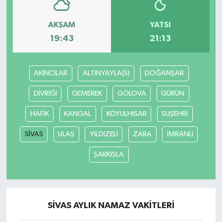
AKŞAM
YATSI
19:43
21:13
AKINCILAR
ALTINYAYLA(S)
DOĞANŞAR
DİVRİĞİ
GEMEREK
GÖLOVA
GÜRÜN
HAFİK
KANGAL
KOYULHİSAR
SUŞEHRİ
SİVAS
ULAŞ
YILDIZELİ
ZARA
İMRANLI
ŞARKIŞLA
SİVAS AYLIK NAMAZ VAKITLERI