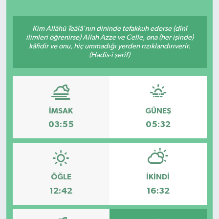
Kim Allâhü Teâlâ'nın dininde tefakkuh ederse (dînî
ilimleri öğrenirse) Allah Azze ve Celle, ona (her işinde)
kâfidir ve onu, hiç ummadığı yerden rızıklandırıverir.
(Hadis-i şerif)
İMSAK
GÜNEŞ
03:55
05:32
ÖĞLE
İKINDI
12:42
16:32