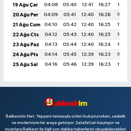
19 Ağu Çar
04:08
05:40
12:41
16:27
19:31
20 Ağu Per
04:09
05:41
12:40
16:26
19:30
21 Ağu Cum
04:10
05:42
12:40
16:25
19:28
22 Ağu Cts
04:12
05:43
12:40
16:25
19:27
23 Ağu Paz
04:13
05:44
12:40
16:24
19:25
24 Ağu Pts
04:14
05:45
12:39
16:23
19:24
25 Ağu Sal
04:16
05:46
12:39
16:23
19:22
Balikesirim.Net; Yepyeni temasıyla sizleri buluştururken, sadelik
ve modernizmi bir araya getiriyor. Şatafattan kaçınıyor ve
insanlara Balıkesir ile ilgili son dakika haberlerini okuyabilecekleri