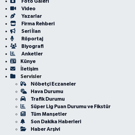
Foto Galeri
Video
Yazarlar
Firma Rehberi
Seri İlan
Röportaj
Biyografi
Anketler
Künye
İletişim
Servisler
Nöbetçi Eczaneler
Hava Durumu
Trafik Durumu
Süper Lig Puan Durumu ve Fikstür
Tüm Manşetler
Son Dakika Haberleri
Haber Arşivi