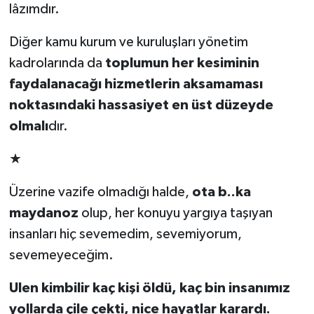
lâzımdır.
Diğer kamu kurum ve kuruluşları yönetim
kadrolarında da
toplumun her kesiminin
faydalanacağı hizmetlerin aksamaması
noktasındaki hassasiyet en üst düzeyde
olmalı
dır.
★
Üzerine vazife olmadığı halde,
ota b..ka
maydanoz
olup, her konuyu yargıya taşıyan
insanları hiç sevemedim, sevemiyorum,
sevemeyeceğim.
Ulen kimbilir kaç kişi öldü, kaç bin insanımız
yollarda çile çekti, nice hayatlar karardı.