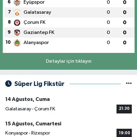
6
Eyüpspor
0
0
7
Galatasaray
0
0
8
Çorum FK
0
0
9
Gaziantep FK
0
0
10
Alanyaspor
0
0
Detaylar için tıklayın
Süper Lig Fikstür
14 Ağustos, Cuma
Galatasaray - Çorum FK
21:30
15 Ağustos, Cumartesi
Konyaspor - Rizespor
19:00