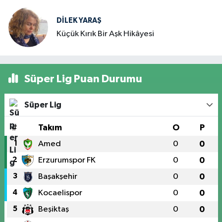
DILEK YARAŞ
Küçük Kırık Bir Aşk Hikâyesi
Süper Lig Puan Durumu
Süper Lig
#
Takım
O
P
1
Amed
0
0
2
Erzurumspor FK
0
0
3
Başakşehir
0
0
4
Kocaelispor
0
0
5
Beşiktaş
0
0