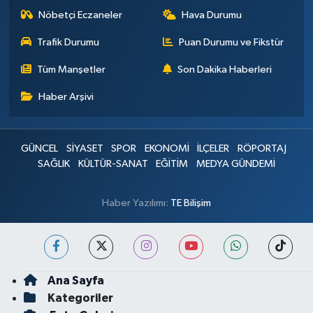
Nöbetçi Eczaneler
Hava Durumu
Trafik Durumu
Puan Durumu ve Fikstür
Tüm Manşetler
Son Dakika Haberleri
Haber Arşivi
GÜNCEL
SİYASET
SPOR
EKONOMİ
İLÇELER
RÖPORTAJ
SAĞLIK
KÜLTÜR-SANAT
EĞİTİM
MEDYA GÜNDEMİ
Haber Yazılımı:
TE Bilişim
Ana Sayfa
Kategoriler