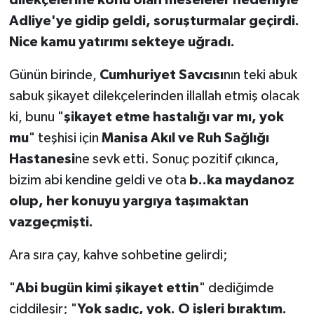
dilekçelerine konu olan meseleler nedeniyle
Adliye'ye gidip geldi, soruşturmalar geçirdi.
Nice kamu yatırımı sekteye uğradı.
Günün birinde,
Cumhuriyet Savcısı
nın teki abuk
sabuk şikayet dilekçelerinden illallah etmiş olacak
ki, bunu "
şikayet etme hastalığı var mı, yok
mu
" teşhisi için
Manisa Akıl ve Ruh Sağlığı
Hastanesi
ne sevk etti. Sonuç pozitif çıkınca,
bizim abi kendine geldi ve ota
b..ka maydanoz
olup, her konuyu yargıya taşımaktan
vazgeçmişti.
Ara sıra çay, kahve sohbetine gelirdi;
"
Abi bugün kimi şikayet ettin
" dediğimde
ciddileşir; "
Yok sadıç, yok. O işleri bıraktım.