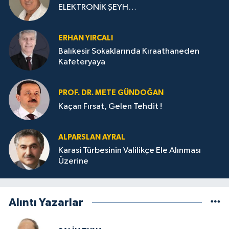
ELEKTRONİK ŞEYH…
ERHAN YIRCALI
Balıkesir Sokaklarında Kıraathaneden
Kafeteryaya
PROF. DR. METE GÜNDOĞAN
Kaçan Fırsat, Gelen Tehdit !
ALPARSLAN AYRAL
Karasi Türbesinin Valilikçe Ele Alınması
Üzerine
Alıntı Yazarlar