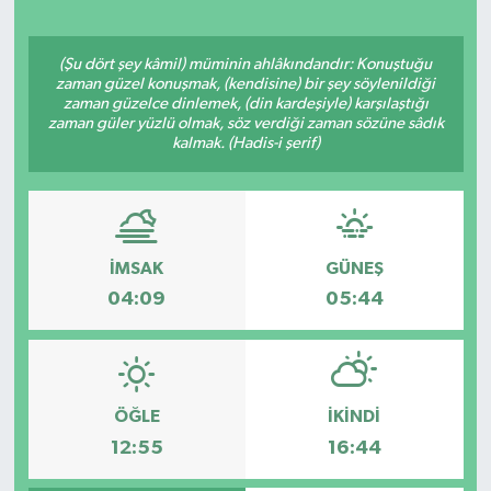
(Şu dört şey kâmil) müminin ahlâkındandır: Konuştuğu
zaman güzel konuşmak, (kendisine) bir şey söylenildiği
zaman güzelce dinlemek, (din kardeşiyle) karşılaştığı
zaman güler yüzlü olmak, söz verdiği zaman sözüne sâdık
kalmak. (Hadis-i şerif)
İMSAK
GÜNEŞ
04:09
05:44
ÖĞLE
İKINDI
12:55
16:44