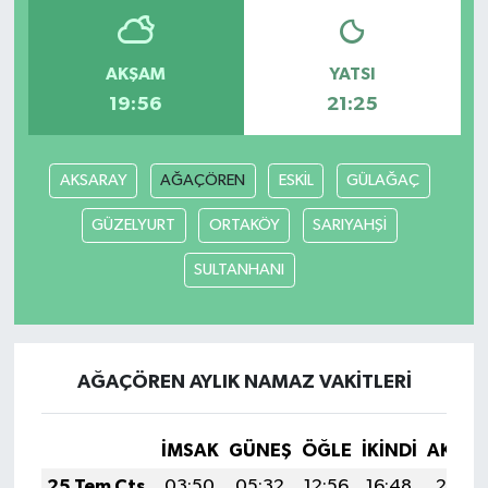
AKŞAM
YATSI
19:56
21:25
AKSARAY
AĞAÇÖREN
ESKİL
GÜLAĞAÇ
GÜZELYURT
ORTAKÖY
SARIYAHŞİ
SULTANHANI
AĞAÇÖREN AYLIK NAMAZ VAKITLERI
İMSAK
GÜNEŞ
ÖĞLE
İKINDI
AKŞA
25 Tem Cts
03:50
05:32
12:56
16:48
20:10