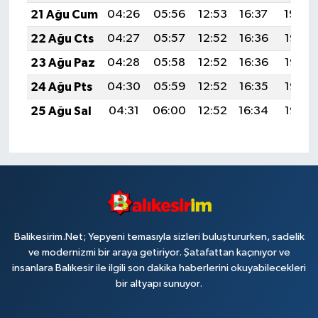
21 Ağu Cum
04:26
05:56
12:53
16:37
19:39
22 Ağu Cts
04:27
05:57
12:52
16:36
19:38
23 Ağu Paz
04:28
05:58
12:52
16:36
19:36
24 Ağu Pts
04:30
05:59
12:52
16:35
19:35
25 Ağu Sal
04:31
06:00
12:52
16:34
19:33
Balikesirim.Net; Yepyeni temasıyla sizleri buluştururken, sadelik
ve modernizmi bir araya getiriyor. Şatafattan kaçınıyor ve
insanlara Balıkesir ile ilgili son dakika haberlerini okuyabilecekleri
bir altyapı sunuyor.