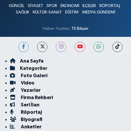
GÜNCEL
SİYASET
SPOR
EKONOMİ
İLÇELER
RÖPORTAJ
SAĞLIK
KÜLTÜR-SANAT
EĞİTİM
MEDYA GÜNDEMİ
Haber Yazılımı:
TE Bilişim
Ana Sayfa
Kategoriler
Foto Galeri
Video
Yazarlar
Firma Rehberi
Seri İlan
Röportaj
Biyografi
Anketler