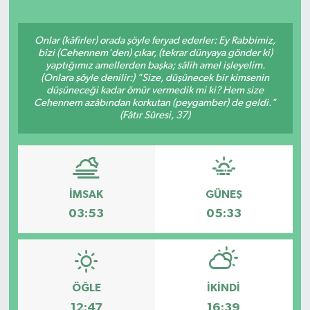
Onlar (kâfirler) orada şöyle feryad ederler: Ey Rabbimiz,
bizi (Cehennem'den) çıkar, (tekrar dünyaya gönder ki)
yaptığımız amellerden başka; sâlih amel işleyelim.
(Onlara şöyle denilir:) "Size, düşünecek bir kimsenin
düşüneceği kadar ömür vermedik mi ki? Hem size
Cehennem azâbından korkutan (peygamber) de geldi."
(Fâtır Sûresi, 37)
İMSAK
GÜNEŞ
03:53
05:33
ÖĞLE
İKINDI
12:47
16:39