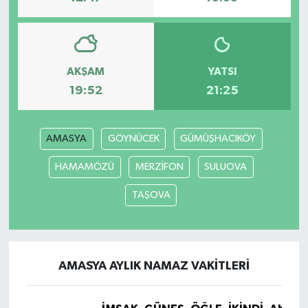
AKŞAM
YATSI
19:52
21:25
AMASYA
GÖYNÜCEK
GÜMÜŞHACIKÖY
HAMAMÖZÜ
MERZİFON
SULUOVA
TAŞOVA
AMASYA AYLIK NAMAZ VAKITLERI