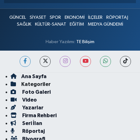
GÜNCEL
SİYASET
SPOR
EKONOMİ
İLÇELER
RÖPORTAJ
SAĞLIK
KÜLTÜR-SANAT
EĞİTİM
MEDYA GÜNDEMİ
Haber Yazılımı:
TE Bilişim
Ana Sayfa
Kategoriler
Foto Galeri
Video
Yazarlar
Firma Rehberi
Seri İlan
Röportaj
Biyografi