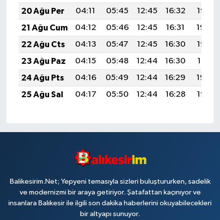
20 Ağu Per
04:11
05:45
12:45
16:32
19:36
21 Ağu Cum
04:12
05:46
12:45
16:31
19:34
22 Ağu Cts
04:13
05:47
12:45
16:30
19:33
23 Ağu Paz
04:15
05:48
12:44
16:30
19:31
24 Ağu Pts
04:16
05:49
12:44
16:29
19:30
25 Ağu Sal
04:17
05:50
12:44
16:28
19:28
Balikesirim.Net; Yepyeni temasıyla sizleri buluştururken, sadelik
ve modernizmi bir araya getiriyor. Şatafattan kaçınıyor ve
insanlara Balıkesir ile ilgili son dakika haberlerini okuyabilecekleri
bir altyapı sunuyor.