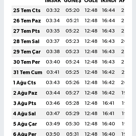
İMSAK
GÜNEŞ
ÖĞLE
İKINDI
AKŞA
25 Tem Cts
03:32
05:20
12:48
16:44
20:07
26 Tem Paz
03:34
05:21
12:48
16:44
20:06
27 Tem Pts
03:35
05:22
12:48
16:43
20:05
28 Tem Sal
03:37
05:23
12:48
16:43
20:04
29 Tem Çar
03:38
05:23
12:48
16:43
20:03
30 Tem Per
03:40
05:24
12:48
16:43
20:02
31 Tem Cum
03:41
05:25
12:48
16:42
20:01
1 Ağu Cts
03:43
05:26
12:48
16:42
20:00
2 Ağu Paz
03:44
05:27
12:48
16:42
19:59
3 Ağu Pts
03:46
05:28
12:48
16:41
19:58
4 Ağu Sal
03:47
05:29
12:48
16:41
19:57
5 Ağu Çar
03:49
05:30
12:48
16:40
19:56
6 Ağu Per
03:50
05:31
12:48
16:40
19:54