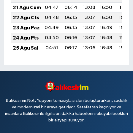
21 Ağu Cum
04:47
06:14
13:08
16:50
19:51
22 Ağu Cts
04:48
06:15
13:07
16:50
19:50
23 Ağu Paz
04:49
06:15
13:07
16:49
19:49
24 Ağu Pts
04:50
06:16
13:07
16:48
19:47
25 Ağu Sal
04:51
06:17
13:06
16:48
19:46
Balikesirim.Net; Yepyeni temasıyla sizleri buluştururken, sadelik
ve modernizmi bir araya getiriyor. Şatafattan kaçınıyor ve
insanlara Balıkesir ile ilgili son dakika haberlerini okuyabilecekleri
bir altyapı sunuyor.