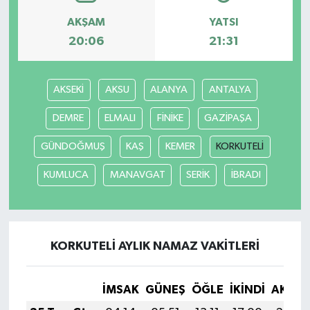
AKŞAM
YATSI
20:06
21:31
AKSEKİ
AKSU
ALANYA
ANTALYA
DEMRE
ELMALI
FİNİKE
GAZİPAŞA
GÜNDOĞMUŞ
KAŞ
KEMER
KORKUTELİ
KUMLUCA
MANAVGAT
SERİK
İBRADI
KORKUTELİ AYLIK NAMAZ VAKITLERI
İMSAK
GÜNEŞ
ÖĞLE
İKINDI
AKŞA