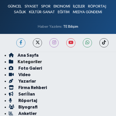
GÜNCEL
SİYASET
SPOR
EKONOMİ
İLÇELER
RÖPORTAJ
SAĞLIK
KÜLTÜR-SANAT
EĞİTİM
MEDYA GÜNDEMİ
Haber Yazılımı:
TE Bilişim
Ana Sayfa
Kategoriler
Foto Galeri
Video
Yazarlar
Firma Rehberi
Seri İlan
Röportaj
Biyografi
Anketler