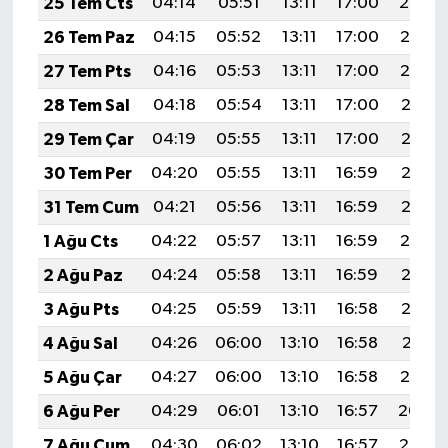
25 Tem Cts
04:14
05:51
13:11
17:00
20:20
26 Tem Paz
04:15
05:52
13:11
17:00
20:19
27 Tem Pts
04:16
05:53
13:11
17:00
20:19
28 Tem Sal
04:18
05:54
13:11
17:00
20:18
29 Tem Çar
04:19
05:55
13:11
17:00
20:17
30 Tem Per
04:20
05:55
13:11
16:59
20:16
31 Tem Cum
04:21
05:56
13:11
16:59
20:15
1 Ağu Cts
04:22
05:57
13:11
16:59
20:14
2 Ağu Paz
04:24
05:58
13:11
16:59
20:13
3 Ağu Pts
04:25
05:59
13:11
16:58
20:12
4 Ağu Sal
04:26
06:00
13:10
16:58
20:11
5 Ağu Çar
04:27
06:00
13:10
16:58
20:10
6 Ağu Per
04:29
06:01
13:10
16:57
20:09
7 Ağu Cum
04:30
06:02
13:10
16:57
20:08