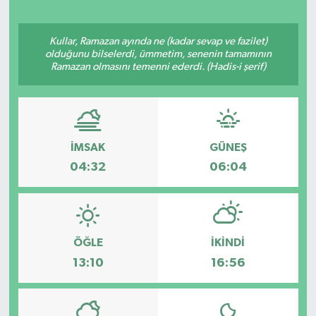
Kullar, Ramazan ayında ne (kadar sevap ve fazilet)
olduğunu bilselerdi, ümmetim, senenin tamamının
Ramazan olmasını temenni ederdi. (Hadis-i şerif)
İMSAK
GÜNEŞ
04:32
06:04
ÖĞLE
İKINDI
13:10
16:56