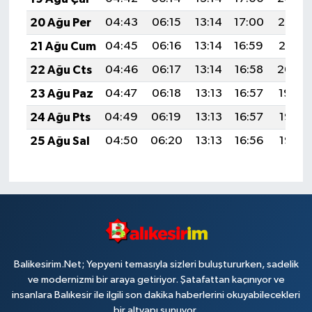
20 Ağu Per
04:43
06:15
13:14
17:00
20:03
21 Ağu Cum
04:45
06:16
13:14
16:59
20:01
22 Ağu Cts
04:46
06:17
13:14
16:58
20:00
23 Ağu Paz
04:47
06:18
13:13
16:57
19:59
24 Ağu Pts
04:49
06:19
13:13
16:57
19:57
25 Ağu Sal
04:50
06:20
13:13
16:56
19:56
Balikesirim.Net; Yepyeni temasıyla sizleri buluştururken, sadelik
ve modernizmi bir araya getiriyor. Şatafattan kaçınıyor ve
insanlara Balıkesir ile ilgili son dakika haberlerini okuyabilecekleri
bir altyapı sunuyor.