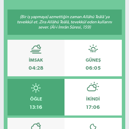
(Bir iş yapmaya) azmettiğin zaman Allâhü Teâlâ'ya
tevekkül et. Zira Allâhü Teâlâ, tevekkül eden kullarını
sever. (Âl-i İmrân Sûresi, 159)
İMSAK
GÜNEŞ
04:28
06:05
ÖĞLE
İKINDI
13:16
17:06