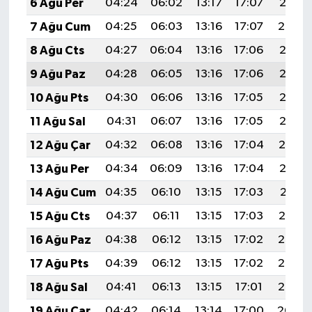
6 Ağu Per
04:24
06:02
13:17
17:07
20:21
7 Ağu Cum
04:25
06:03
13:16
17:07
20:20
8 Ağu Cts
04:27
06:04
13:16
17:06
20:18
9 Ağu Paz
04:28
06:05
13:16
17:06
20:17
10 Ağu Pts
04:30
06:06
13:16
17:05
20:16
11 Ağu Sal
04:31
06:07
13:16
17:05
20:15
12 Ağu Çar
04:32
06:08
13:16
17:04
20:14
13 Ağu Per
04:34
06:09
13:16
17:04
20:12
14 Ağu Cum
04:35
06:10
13:15
17:03
20:11
15 Ağu Cts
04:37
06:11
13:15
17:03
20:10
16 Ağu Paz
04:38
06:12
13:15
17:02
20:08
17 Ağu Pts
04:39
06:12
13:15
17:02
20:07
18 Ağu Sal
04:41
06:13
13:15
17:01
20:06
19 Ağu Çar
04:42
06:14
13:14
17:00
20:04