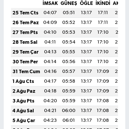
İMSAK
GÜNEŞ
ÖĞLE
İKINDI
AKŞA
25 Tem Cts
04:07
05:51
13:17
17:11
20:33
26 Tem Paz
04:09
05:52
13:17
17:11
20:32
27 Tem Pts
04:10
05:53
13:17
17:10
20:31
28 Tem Sal
04:11
05:54
13:17
17:10
20:30
29 Tem Çar
04:13
05:55
13:17
17:10
20:29
30 Tem Per
04:14
05:56
13:17
17:10
20:28
31 Tem Cum
04:16
05:57
13:17
17:09
20:27
1 Ağu Cts
04:17
05:58
13:17
17:09
20:26
2 Ağu Paz
04:18
05:59
13:17
17:09
20:25
3 Ağu Pts
04:20
05:59
13:17
17:08
20:24
4 Ağu Sal
04:21
06:00
13:17
17:08
20:23
5 Ağu Çar
04:23
06:01
13:17
17:08
20:22