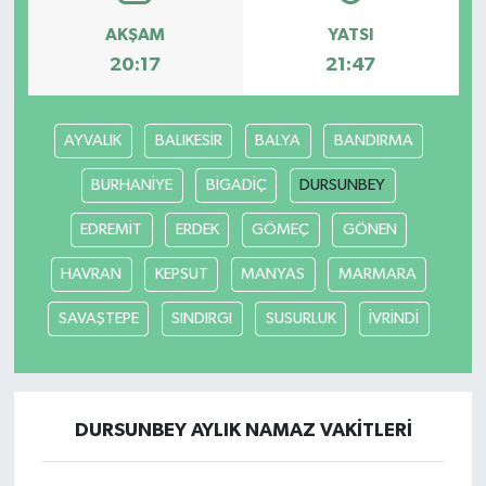
AKŞAM
YATSI
20:17
21:47
AYVALIK
BALIKESİR
BALYA
BANDIRMA
BURHANİYE
BİGADİÇ
DURSUNBEY
EDREMİT
ERDEK
GÖMEÇ
GÖNEN
HAVRAN
KEPSUT
MANYAS
MARMARA
SAVAŞTEPE
SINDIRGI
SUSURLUK
İVRİNDİ
DURSUNBEY AYLIK NAMAZ VAKITLERI