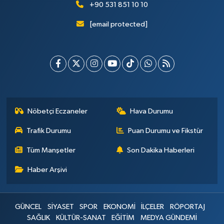
+90 531 851 10 10
[email protected]
Nöbetçi Eczaneler
Hava Durumu
Trafik Durumu
Puan Durumu ve Fikstür
Tüm Manşetler
Son Dakika Haberleri
Haber Arşivi
GÜNCEL
SİYASET
SPOR
EKONOMİ
İLÇELER
RÖPORTAJ
SAĞLIK
KÜLTÜR-SANAT
EĞİTİM
MEDYA GÜNDEMİ