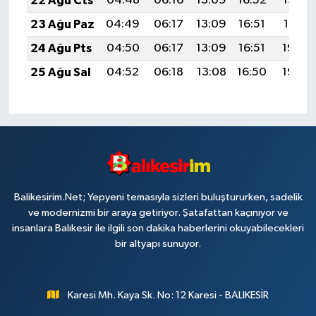
22 Ağu Cts
04:48
06:16
13:09
16:52
19:52
23 Ağu Paz
04:49
06:17
13:09
16:51
19:51
24 Ağu Pts
04:50
06:17
13:09
16:51
19:50
25 Ağu Sal
04:52
06:18
13:08
16:50
19:48
Balikesirim.Net; Yepyeni temasıyla sizleri buluştururken, sadelik
ve modernizmi bir araya getiriyor. Şatafattan kaçınıyor ve
insanlara Balıkesir ile ilgili son dakika haberlerini okuyabilecekleri
bir altyapı sunuyor.
Karesi Mh. Kaya Sk. No: 12 Karesi - BALIKESİR