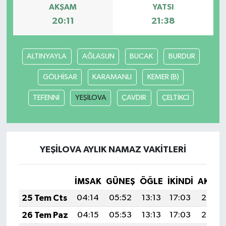
AKŞAM
YATSI
20:11
21:38
ALTINYAYLA
AĞLASUN
BUCAK
BURDUR
GÖLHİSAR
KARAMANLI
KEMER (B)
TEFENNİ
YEŞİLOVA
ÇAVDIR
ÇELTİKCİ
YEŞİLOVA AYLIK NAMAZ VAKITLERI
İMSAK
GÜNEŞ
ÖĞLE
İKINDI
AKŞA
25 Tem Cts
04:14
05:52
13:13
17:03
20:23
26 Tem Paz
04:15
05:53
13:13
17:03
20:22