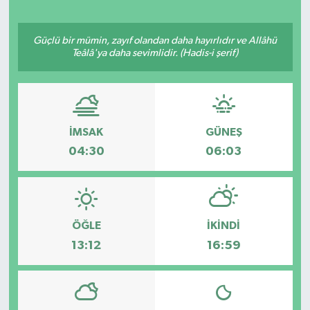
Güçlü bir mümin, zayıf olandan daha hayırlıdır ve Allâhü
Teâlâ'ya daha sevimlidir. (Hadis-i şerif)
İMSAK
GÜNEŞ
04:30
06:03
ÖĞLE
İKINDI
13:12
16:59