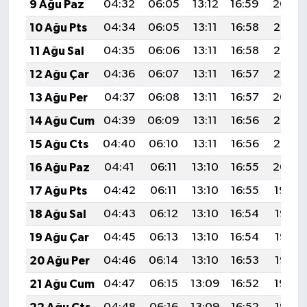
9 Ağu Paz
04:32
06:05
13:12
16:59
20:09
10 Ağu Pts
04:34
06:05
13:11
16:58
20:07
11 Ağu Sal
04:35
06:06
13:11
16:58
20:06
12 Ağu Çar
04:36
06:07
13:11
16:57
20:05
13 Ağu Per
04:37
06:08
13:11
16:57
20:04
14 Ağu Cum
04:39
06:09
13:11
16:56
20:03
15 Ağu Cts
04:40
06:10
13:11
16:56
20:02
16 Ağu Paz
04:41
06:11
13:10
16:55
20:00
17 Ağu Pts
04:42
06:11
13:10
16:55
19:59
18 Ağu Sal
04:43
06:12
13:10
16:54
19:58
19 Ağu Çar
04:45
06:13
13:10
16:54
19:56
20 Ağu Per
04:46
06:14
13:10
16:53
19:55
21 Ağu Cum
04:47
06:15
13:09
16:52
19:54